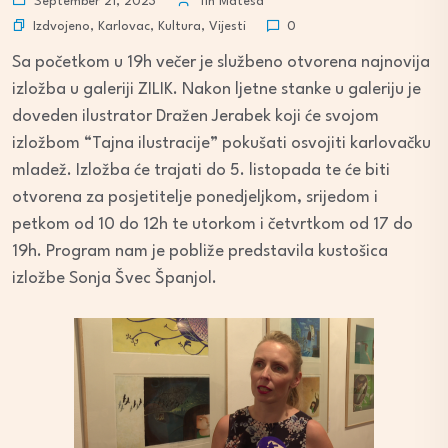
September 21, 2023
Tin Matesa
Izdvojeno
,
Karlovac
,
Kultura
,
Vijesti
0
Sa početkom u 19h večer je službeno otvorena najnovija
izložba u galeriji ZILIK. Nakon ljetne stanke u galeriju je
doveden ilustrator Dražen Jerabek koji će svojom
izložbom “Tajna ilustracije” pokušati osvojiti karlovačku
mladež. Izložba će trajati do 5. listopada te će biti
otvorena za posjetitelje ponedjeljkom, srijedom i
petkom od 10 do 12h te utorkom i četvrtkom od 17 do
19h. Program nam je pobliže predstavila kustošica
izložbe Sonja Švec Španjol.