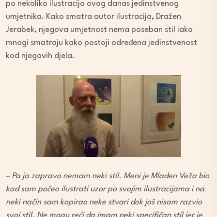
po nekoliko ilustracija ovog danas jedinstvenog
umjetnika. Kako smatra autor ilustracija, Dražen
Jerabek, njegova umjetnost nema poseban stil iako
mnogi smatraju kako postoji određena jedinstvenost
kod njegovih djela.
– Pa ja zapravo nemam neki stil. Meni je Mladen Veža bio
kad sam počeo ilustrati uzor po svojim ilustracijama i na
neki način sam kopirao neke stvari dok još nisam razvio
svoj stil. Ne mogu reći da imam neki specifičan stil jer je