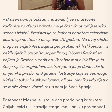
– Dražen nam je održao vrlo zanimljive i maštovite
radionice za djecu i pripala mu je čast da otvori jesensku
sezonu izložbi. Predstavlja se jednom bogatom selekcijom
ilustracija nastalih u posljednih 20 godina. Na ovoj izložbi
mogu se vidjeti ilustracije iz pet problemskih slikovnica i iz
nekih dječnih časopisa poput Prvog izbora i Radosti sa
kojima je Dražen surađivao. Posebnost ove izložbe je ta
što je riječ o originalnim ilustracijama jer je danas dosta
umjetnika prešlo na digitalne ilustracije koje se već mogu
vidjeti u tiskanim slikovnicama, ali ovu tehniku vrlo rijetko
se može danas vidjeti
, rekla nam je Švec Španjol.
Posebnost izložbe je i što je ona prodajnog karaktera.
Zaljubljenici u ilustracije stoga imaju priliku posjedovati i