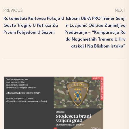
PREVIOUS
NEXT
Rukometaši Karlovca Putuju U
Iskusni UEFA PRO Trener Sanji
Goste Trogiru U Potrazi Za
N Lucijanić Održao Zanimljivo
Prvom Pobjedom U Sezoni
Predavanje – “Komparacija Ra
Da Nogometnih Trenera U Hrv
Atskoj I Na Bliskom Istoku”