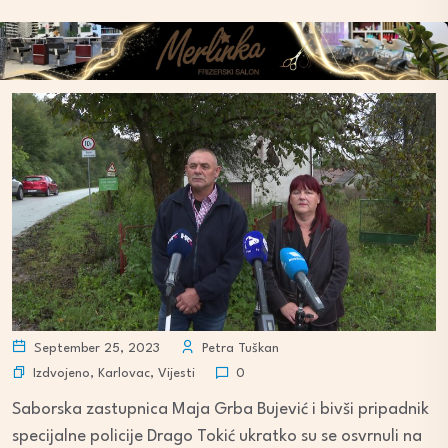
September 25, 2023
Petra Tuškan
Izdvojeno
,
Karlovac
,
Vijesti
0
Saborska zastupnica Maja Grba Bujević i bivši pripadnik
specijalne policije Drago Tokić ukratko su se osvrnuli na