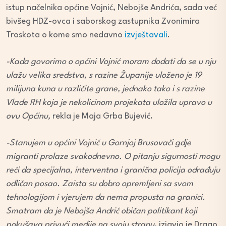
istup načelnika općine Vojnić, Nebojše Andrića, sada već
bivšeg HDZ-ovca i saborskog zastupnika Zvonimira
Troskota o kome smo nedavno
izvještavali
.
-Kada govorimo o općini Vojnić moram dodati da se u nju
ulažu velika sredstva, s razine Županije uloženo je 19
milijuna kuna u različite grane, jednako tako i s razine
Vlade RH koja je nekolicinom projekata uložila upravo u
ovu Općinu,
rekla je Maja Grba Bujević.
-Stanujem u općini Vojnić u Gornjoj Brusovači gdje
migranti prolaze svakodnevno. O pitanju sigurnosti mogu
reći da specijalna, interventna i granična policija odrađuju
odličan posao. Zaista su dobro opremljeni sa svom
tehnologijom i vjerujem da nema propusta na granici.
Smatram da je Nebojša Andrić običan politikant koji
pokušava privući medije na svoju stranu
, izjavio je Drago