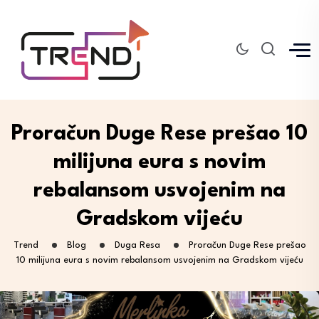
Proračun Duge Rese prešao 10
milijuna eura s novim
rebalansom usvojenim na
Gradskom vijeću
Trend
Blog
Duga Resa
Proračun Duge Rese prešao
10 milijuna eura s novim rebalansom usvojenim na Gradskom vijeću