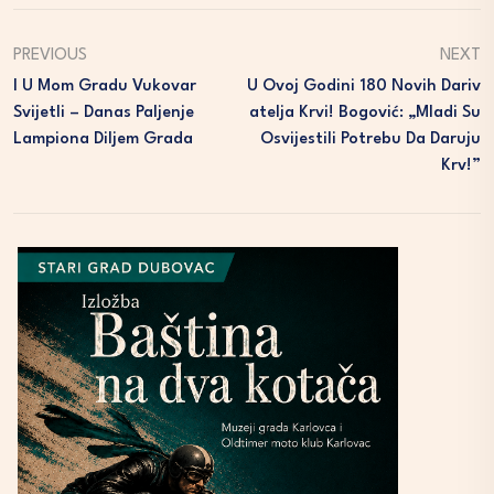
PREVIOUS
NEXT
I U Mom Gradu Vukovar
U Ovoj Godini 180 Novih Dariv
Svijetli – Danas Paljenje
Atelja Krvi! Bogović: „Mladi Su
Lampiona Diljem Grada
Osvijestili Potrebu Da Daruju
Krv!”