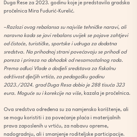
Duga Rese za 2023. godinu koje je predstavila gradska
pročelnica Mira Fudurić-Kurelić.
–
Razlozi ovog rebalansa su najviše tehničke naravi, ali
naravno kada se javi rebalans uvijek se pojave zahtjevi
od čistoće, turističke, sportske i udruga za dodatna
sredstva. Na prihodnoj strani povećavaju se prihodi od
poreza i prireza na dohodak od nesamostalnog rada.
Prema odluci Vlade o dodjeli sredstava za fiskalnu
održivost dječjih vrtića, za pedagošku godinu
2023./2024. grad Duga Resa dobio je 288 tisuća 323
eura. Moguće su i korekcije na više,
kazala je pročelnica.
Ova sredstva određena su za namjensko korištenje, ali
se mogu koristiti i za povećanje plaća i materijalnih
prava zaposlenih u vrtiću, za nabavu opreme,
nadogradnju, ali i smanjenje roditeljske participacije.