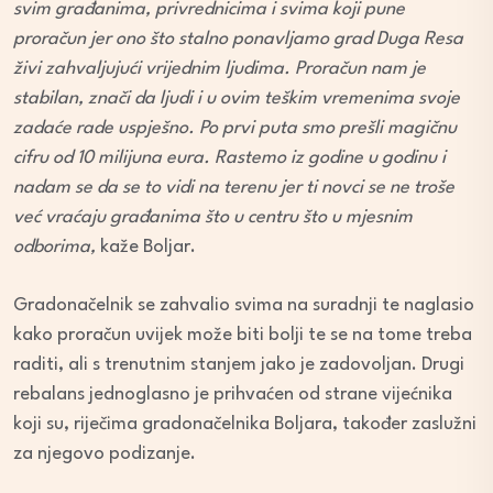
svim građanima, privrednicima i svima koji pune
proračun jer ono što stalno ponavljamo grad Duga Resa
živi zahvaljujući vrijednim ljudima. Proračun nam je
stabilan, znači da ljudi i u ovim teškim vremenima svoje
zadaće rade uspješno. Po prvi puta smo prešli magičnu
cifru od 10 milijuna eura. Rastemo iz godine u godinu i
nadam se da se to vidi na terenu jer ti novci se ne troše
već vraćaju građanima što u centru što u mjesnim
odborima,
kaže Boljar.
Gradonačelnik se zahvalio svima na suradnji te naglasio
kako proračun uvijek može biti bolji te se na tome treba
raditi, ali s trenutnim stanjem jako je zadovoljan. Drugi
rebalans jednoglasno je prihvaćen od strane vijećnika
koji su, riječima gradonačelnika Boljara, također zaslužni
za njegovo podizanje.