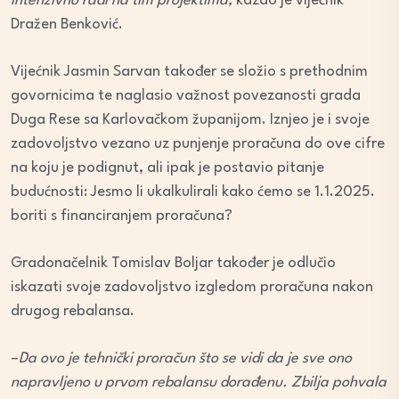
intenzivno radi na tim projektima,
kazao je vijećnik
Dražen Benković.
Vijećnik Jasmin Sarvan također se složio s prethodnim
govornicima te naglasio važnost povezanosti grada
Duga Rese sa Karlovačkom županijom. Iznjeo je i svoje
zadovoljstvo vezano uz punjenje proračuna do ove cifre
na koju je podignut, ali ipak je postavio pitanje
budućnosti: Jesmo li ukalkulirali kako ćemo se 1.1.2025.
boriti s financiranjem proračuna?
Gradonačelnik Tomislav Boljar također je odlučio
iskazati svoje zadovoljstvo izgledom proračuna nakon
drugog rebalansa.
–
Da ovo je tehnički proračun što se vidi da je sve ono
napravljeno u prvom rebalansu dorađenu. Zbilja pohvala