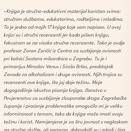
–
Knjiga je stručno-edukativni materijal koristan svima:
stručnim službama, edukatorima, roditeljima i mladima.
To je jedna od mojih 17 knjiga koje sam napisao. U ovoj
knjizi su i stručni recenzenti jer kada pišem knjigu,
fokusiram se na visoko stručne recenzente. Tako je ovdje
profesor Zoran Zoričić iz Centra za suzbijanje ovisnosti
pri bolnici Sestara milosrdnica u Zagrebu. Tu je i
primarijus Miroslav Venus i Siniša Brlas, predstojnik
Zavoda za alkoholizam i druge ovisnosti. Njih trojica su
recenzenti ove knjige, što joj daje težinu. Moje
dugogodišnje iskustvo pisanja knjiga, članstvo u
Povjerenstvu za suzbijanje zlouporabe droga Zagrebačke
županije i praćenje problematike omogućilo mi je veliku
informiranost s temom, tako da knjiga može imati svoju
težinu i korist. Namijenjena je za širu javnost s naglaskom
na stručne službe, ali naravno, dobrodošli su i mladi i šira