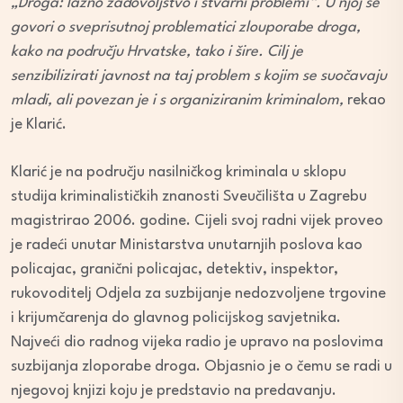
„Droga: lažno zadovoljstvo i stvarni problemi“. U njoj se
govori o sveprisutnoj problematici zlouporabe droga,
kako na području Hrvatske, tako i šire. Cilj je
senzibilizirati javnost na taj problem s kojim se suočavaju
mladi, ali povezan je i s organiziranim kriminalom,
rekao
je Klarić.
Klarić je na području nasilničkog kriminala u sklopu
studija kriminalističkih znanosti Sveučilišta u Zagrebu
magistrirao 2006. godine. Cijeli svoj radni vijek proveo
je radeći unutar Ministarstva unutarnjih poslova kao
policajac, granični policajac, detektiv, inspektor,
rukovoditelj Odjela za suzbijanje nedozvoljene trgovine
i krijumčarenja do glavnog policijskog savjetnika.
Najveći dio radnog vijeka radio je upravo na poslovima
suzbijanja zloporabe droga. Objasnio je o čemu se radi u
njegovoj knjizi koju je predstavio na predavanju.