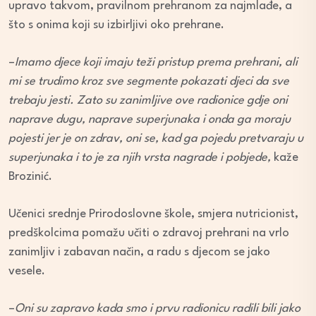
upravo takvom, pravilnom prehranom za najmlađe, a
što s onima koji su izbirljivi oko prehrane.
–
Imamo djece koji imaju teži pristup prema prehrani, ali
mi se trudimo kroz sve segmente pokazati djeci da sve
trebaju jesti. Zato su zanimljive ove radionice gdje oni
naprave dugu, naprave superjunaka i onda ga moraju
pojesti jer je on zdrav, oni se, kad ga pojedu pretvaraju u
superjunaka i
to je
za njih vrsta nagrade i pobjede,
kaže
Brozinić.
Učenici srednje Prirodoslovne škole, smjera nutricionist,
predškolcima pomažu učiti o zdravoj prehrani na vrlo
zanimljiv i zabavan način, a radu s djecom se jako
vesele.
–
Oni su zapravo kada smo i prvu radionicu radili bili jako