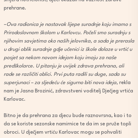
prehrane.
–
Ova radionica je nastavak lijepe suradnje koju imamo s
Prirodoslovnom školom u Karlovcu. Počeli smo suradnju s
njihovim savjetima oko naših jelovnika, a sada je prerasla
u drugi oblik suradnje gdje učenici iz škole dolaze u vrtić u
posjet sa nekom novom idejom koju imaju za naše
predškolarce. U pitanju je uvijek zdrava prehrana, ali
rade se različiti oblici. Prvi puta radili su duge, sada su
superjunaci – za sljedeću će sigurno biti nova ideja,
rekla
nam je Jasna Brozinić, zdravstveni voditelj Dječjeg vrtića
Karlovac.
Bitno je da prehrana za djecu bude raznovrsna, kao i to
da se koriste sezonske namirnice te da im se pruže topli
obroci. U dječjem vrtiću Karlovac mogu se pohvaliti