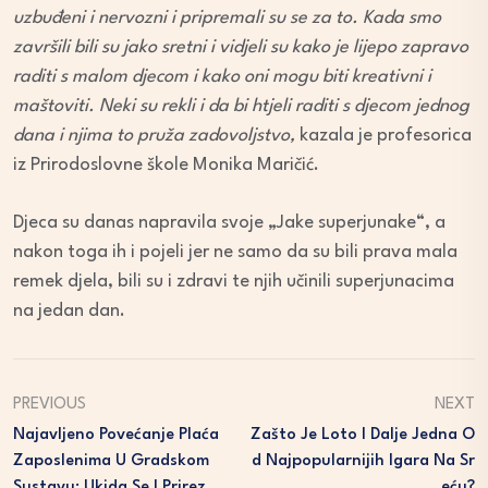
uzbuđeni i nervozni i pripremali su se za to. Kada smo
završili bili su jako sretni i vidjeli su kako je lijepo zapravo
raditi s malom djecom i kako oni mogu biti kreativni i
maštoviti. Neki su rekli i da bi htjeli raditi s djecom jednog
dana i njima to pruža zadovoljstvo,
kazala je profesorica
iz Prirodoslovne škole Monika Maričić.
Djeca su danas napravila svoje „Jake superjunake“, a
nakon toga ih i pojeli jer ne samo da su bili prava mala
remek djela, bili su i zdravi te njih učinili superjunacima
na jedan dan.
PREVIOUS
NEXT
Najavljeno Povećanje Plaća
Zašto Je Loto I Dalje Jedna O
Zaposlenima U Gradskom
D Najpopularnijih Igara Na Sr
Sustavu; Ukida Se I Prirez
Eću?