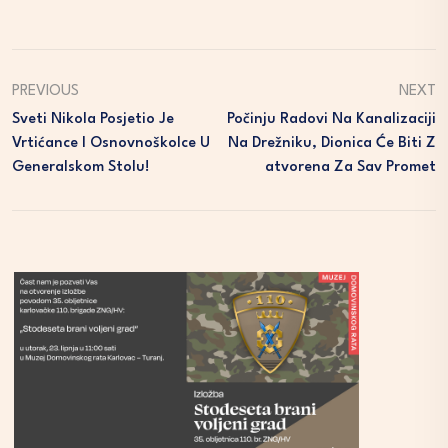
PREVIOUS
NEXT
Sveti Nikola Posjetio Je
Počinju Radovi Na Kanalizaciji
Vrtićance I Osnovnoškolce U
Na Drežniku, Dionica Će Biti Z
Generalskom Stolu!
Atvorena Za Sav Promet