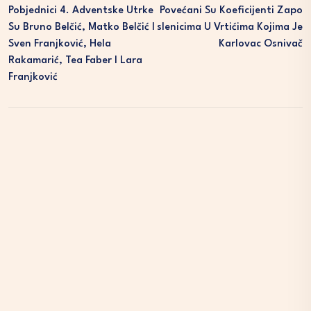
Pobjednici 4. Adventske Utrke
Povećani Su Koeficijenti Zapo
Su Bruno Belčić, Matko Belčić I
Slenicima U Vrtićima Kojima Je
Sven Franjković, Hela
Karlovac Osnivač
Rakamarić, Tea Faber I Lara
Franjković