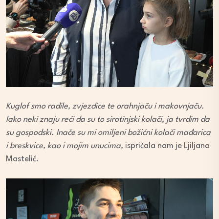
Kuglof smo radile, zvjezdice te orahnjaču i makovnjaču.
Iako neki znaju reći da su to sirotinjski kolači, ja tvrdim da
su gospodski. Inače su mi omiljeni božićni kolači mađarica
i breskvice, kao i mojim unucima,
ispričala nam je Ljiljana
Mastelić.