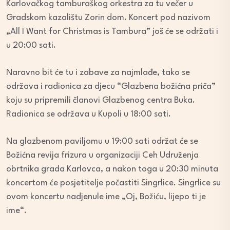
Karlovačkog tamburaškog orkestra za tu večer u
Gradskom kazalištu Zorin dom. Koncert pod nazivom
„All I Want for Christmas is Tambura” još će se održati i
u 20:00 sati.
Naravno bit će tu i zabave za najmlađe, tako se
održava i radionica za djecu “Glazbena božićna priča”
koju su pripremili članovi Glazbenog centra Buka.
Radionica se održava u Kupoli u 18:00 sati.
Na glazbenom paviljomu u 19:00 sati održat će se
Božićna revija frizura u organizaciji Ceh Udruženja
obrtnika grada Karlovca, a nakon toga u 20:30 minuta
koncertom će posjetitelje počastiti Singrlice. Singrlice su
ovom koncertu nadjenule ime „Oj, Božiću, lijepo ti je
ime“.