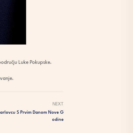
 području Luke Pokupske.
ivanje.
NEXT
Karlovcu S Prvim Danom Nove G
Odine