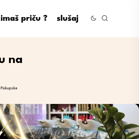
imaš priču ?
slušaj
u na
 Pokupske