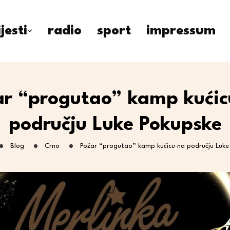
ijesti
radio
sport
impressum
ar “progutao” kamp kućic
području Luke Pokupske
Blog
Crno
Požar “progutao” kamp kućicu na području Luke