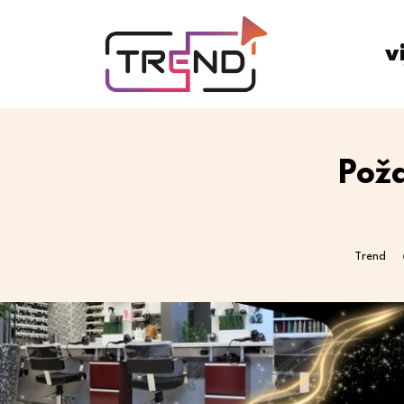
v
Pož
Trend