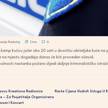
Crno
rija Radočaj
0
o kamp kućicu jučer oko 20 sati u dvorištu obiteljske kuće na
 a na mjestu događaja danas će biti proveden očevid.
kolnosti nastanka požara slijedi daljnje kriminalističko istraž
ovcu Kreativna Radionica
Raste Cijena Vodnih Usluga U 
e – Za Posjetitelje Organizirano
avom I Koncert