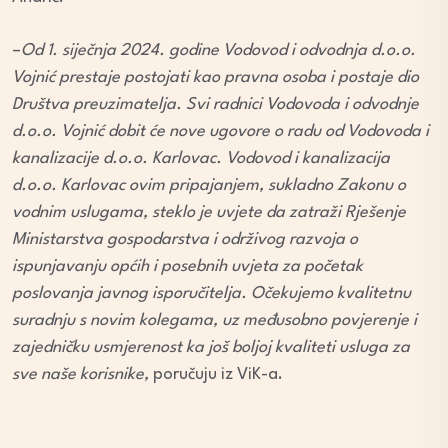
–
Od 1. siječnja 2024. godine Vodovod i odvodnja d.o.o.
Vojnić prestaje postojati kao pravna osoba i postaje dio
Društva preuzimatelja. Svi radnici Vodovoda i odvodnje
d.o.o. Vojnić dobit će nove ugovore o radu od Vodovoda i
kanalizacije d.o.o. Karlovac. Vodovod i kanalizacija
d.o.o. Karlovac ovim pripajanjem, sukladno Zakonu o
vodnim uslugama, steklo je uvjete da zatraži Rješenje
Ministarstva gospodarstva i održivog razvoja o
ispunjavanju općih i posebnih uvjeta za početak
poslovanja javnog isporučitelja. Očekujemo kvalitetnu
suradnju s novim kolegama, uz međusobno povjerenje i
zajedničku usmjerenost ka još boljoj kvaliteti usluga za
sve naše korisnike,
poručuju iz ViK-a.