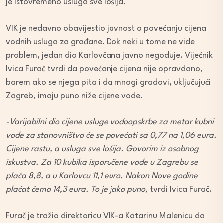
je istovremeno usluga sve lošija.
VIK je nedavno obavijestio javnost o povećanju cijena
vodnih usluga za građane. Dok neki u tome ne vide
problem, jedan dio Karlovčana javno negoduje. Vijećnik
Ivica Furač tvrdi da povećanje cijena nije opravdano,
barem ako se njega pita i da mnogi gradovi, uključujući
Zagreb, imaju puno niže cijene vode.
-Varijabilni dio cijene usluge vodoopskrbe za metar kubni
vode za stanovništvo će se povećati sa 0,77 na 1,06 eura.
Cijene rastu, a usluga sve lošija. Govorim iz osobnog
iskustva. Za 10 kubika isporučene vode u Zagrebu se
plaća 8,8, a u Karlovcu 11,1 euro. Nakon Nove godine
plaćat ćemo 14,3 eura. To je jako puno,
tvrdi Ivica Furač.
Furač je tražio direktoricu VIK-a Katarinu Malenicu da