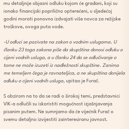
mu detaljnije objasni odluku kojom će građani, koji su
ionako financijski poprilično opterećeni, u sljedećoj
godini morati ponovno izdvajati više novca za režijske
troškove, ovoga puta vode.
-U odluci se pozivate na zakon o vodnim uslugama. U
članku 23 toga zakona piše da skupština donosi odluku o
cijeni vodnih usluga, a u članku 24 da se odlučivanje o
tome ne može izuzeti iz nadležnosti skupštine. Zanima
me temeljem čega je ravnateljica, a ne skupština donijela
odluku o cijeni vodnih usluga,
upitao je Furač.
S obzirom na to da se radi o širokoj temi, predstavnici
VIK-a odlučili su iskoristiti mogućnost izjašnjavanja
pisanim putem. Ne sumnjamo da će vijećnik Furač o
svemu detaljno izvijestiti zainteresiranu javnost.