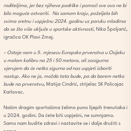
roditeljima, jer bez njihove podrške i pomoći sve ovo ne bi
bilo moguće ostvariti. Na samom kraju, poželjela bih
svima sretnu i uspješnu 2024. godinu uz poruku mladima
da se što više uključe u sportske aktivnosti,
Nika Špoljarić,
igračica OK Plavi Zmaj.
– Ostaje nam u 5. mjesecu Europsko prvenstvo u Osijeku
u malom kalibru na 25 i 50 metara, ali zasigurno
vjerujem da će netko sigurno od nas uspjeti izboriti
nastup. Ako ne ja, možda tata bude, pa da barem netko
bude na prvenstvu
, Matija Cindrić, strijelac SK Policajac
Karlovac.
Našim dragim sportašima želimo puno lijepih trenutaka i
u 2024. godini. Da ćete biti uspješni, ne sumnjamo.
Samo nam budite zdravi i nastavite se i dalje družiti s