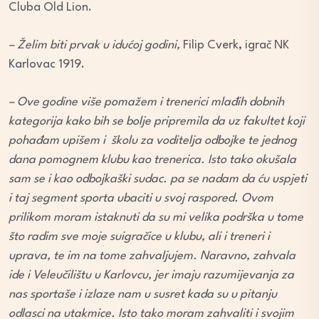
Cluba Old Lion.
– Želim biti prvak u idućoj godini,
Filip Cverk, igrač NK
Karlovac 1919.
– Ove godine više pomažem i trenerici mlađih dobnih
kategorija kako bih se bolje pripremila da uz fakultet koji
pohađam upišem i školu za voditelja odbojke te jednog
dana pomognem klubu kao trenerica. Isto tako okušala
sam se i kao odbojkaški sudac. pa se nadam da ću uspjeti
i taj segment sporta ubaciti u svoj raspored. Ovom
prilikom moram istaknuti da su mi velika podrška u tome
što radim sve moje suigračice u klubu, ali i treneri i
uprava, te im na tome zahvaljujem. Naravno, zahvala
ide i Veleučilištu u Karlovcu, jer imaju razumijevanja za
nas sportaše i izlaze nam u susret kada su u pitanju
odlasci na utakmice. Isto tako moram zahvaliti i svojim