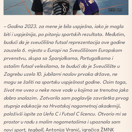
– Godina 2023. za mene je bila uspješna, iako je mogla
biti i uspješnija, po pitanju sportskih rezultata. Međutim,
budući da je sveučilišna futsal reprezentacija ove godine
zauzela 6. mjesto u Europi na Sveučilišnom Europskom
prvenstvu, skupa sa Španjolkama, Portugalkama i
ostalim futsal velesilama, te budući da je Sveučilište u
Zagrebu uzelo 10. jubilarni naslov prvaka države, ne
mogu se žaliti na sportsku uspješnost godine. Osim toga,
život me uveo u neke nove vode u kojima se trenutno jako
dobro snalazim. Zatvorila sam poglavlje završetka prvog
stupnja edukacije na Hrvatskoj nogometnoj akademiji,
položivši ispite za Uefa C i Futsal C licencu. Otvorio mi se
prostor u radu s malim nogometašima i upoznala sam
novi sport, teqball,
Antonija Vranić, igračica ŽMNK