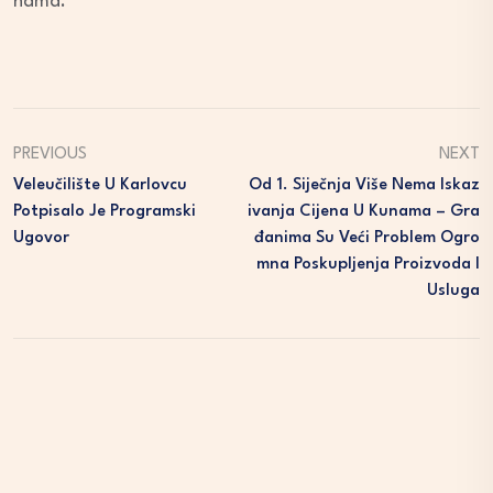
nama.
PREVIOUS
NEXT
Veleučilište U Karlovcu
Od 1. Siječnja Više Nema Iskaz
Potpisalo Je Programski
Ivanja Cijena U Kunama – Gra
Ugovor
Đanima Su Veći Problem Ogro
Mna Poskupljenja Proizvoda I
Usluga