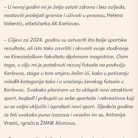
– U novoj godini mi je želja ostati zdrava i bez ozljeda,
nastaviti probijati granice i uživati u procesu
, Helena
Valentić, atletičarka AK Karlovac.
–
Ciljevi za 2024. godinu su ostvariti što bolje sportske
rezultate, ali isto tako završiti i okruniti svoje studiranje
na Kineziološkom fakultetu diplomom magistrice. Osim
toga, u cilju mi je potaknuti razvoj futsala na području
Karlovca, stoga u tom smjeru želim ići, kako u poticanju
mlađih kategorija tako i u vraćanju ženskog futsala u
Karlovac. Svakako planiram uz to uklopiti novi atraktivni
sport, teqball i prikupiti uz sebe sportaše i rekreativce koji
su se voljni uključiti i isprobati novi sport. Sljedeća godina
će biti svakako puna izazova i veselim im se,
Antonija
Vranić, igračica ŽMNK Alumnus.