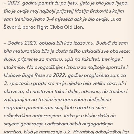
–
2023. godinu pamtit ću po ljetu. ljeto je bilo jako lijepo.
Bio je ovdje moj najbolji prijatelj Matija Brcković s kojim
sam trenirao jedno 3-4 mjeseca dok je bio ovdje,
Luka
Škvorić, borac Fight Cluba Old Lion.
– Godinu 2023. opisala bih kao izazovnu. Budući da sam
bila maturantica bilo je dosta teško uskladiti sve obaveze:
školu, pripreme za maturu, upis na fakultet, treninge i
utakmice. Na ovogodišnjem izboru za najbolje sportaše i
klubove Duge Rese za 2022. godinu proglašena sam za
3. sportašicu grada što mi je ujedno bila velika čast, ali i
obaveza, da nastavim tako i dalje, odnosno, da trudom i
zalaganjem na treninzima opravdam dodijeljenu
nagradu i promoviram svoj klub i grad na svim
odbojkaškim natjecanjima. Kako je u klubu došlo do
smjene generacije i odlaskom nekih dugogodišnjih
igračica, klub je natjecanje u 2. Hrvatskoj odbojkaškoj ligi