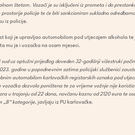
jalnom štetom.
Vozači je su isključeni iz prometa i do prestan
rostorije policije te će biti
sankcioniran sukladno odredbama
su iz policije.
vist koji je upravljao automobilom pod utjecajem alkohola te
ta mu je i vozačka na osam mjeseci.
i sud uz optužni prijedlog doveden 32-godišnji višestruki poči
023. godine u popodnevnim satima policijski službenici zausta
osobnim automobilom karlovačkih registarskih oznaka pod utjec
 vozačka dozvola poništena te za vrijeme vožnje nije koristio
vora u trajanju od 22 dana, novčanu kaznu od 2120 eura te o
m „B“ kategorije,
javljaju iz PU karlovačke.