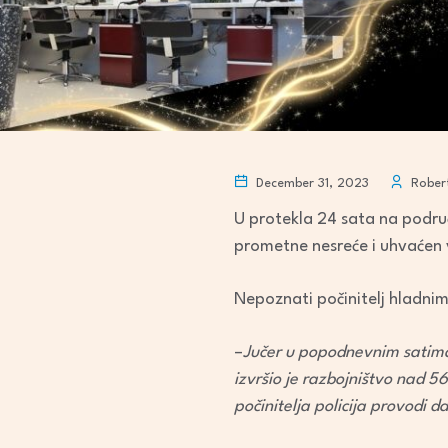
December 31, 2023
Robert
U protekla 24 sata na područ
prometne nesreće i uhvaćen vi
Nepoznati počinitelj hladnim 
–
Jučer u popodnevnim satima 
izvršio je razbojništvo nad 5
počinitelja policija provodi da