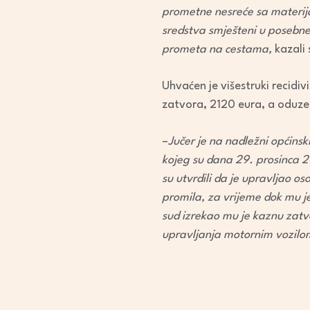
prometne nesreće sa materi
sredstva smješteni u posebne p
prometa na cestama,
kazali 
Uhvaćen je višestruki recidi
zatvora, 2120 eura, a oduze
–
Jučer je na nadležni općinsk
kojeg su dana 29. prosinca 2
su utvrdili da je upravljao 
promila, za vrijeme dok mu je
sud izrekao mu je kaznu zat
upravljanja motornim vozilo