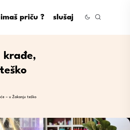
imaš priču ?
slušaj
 krađe,
teško
će – u Žakanju teško