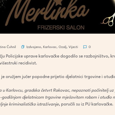
Izdvojeno
,
Karlovac
,
Ozalj
,
Vijesti
ina Čuhnil
0
ju Policijske uprave karlovačke dogodilo se razbojništvo, kr
šestruki recidivist.
je oružjem jučer popodne prijetio djelatnici trgovine i otuđ
u Karlovcu, gradska četvrt Rakovac, nepoznati počinitelj uz 
6-godišnjom djelatnicom trgovine mješovitom robom i otuđio n
ljnje kriminalističko istraživanje
, poručili su iz PU karlovačke.