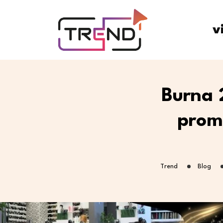
v
Burna 
prom
Trend
Blog