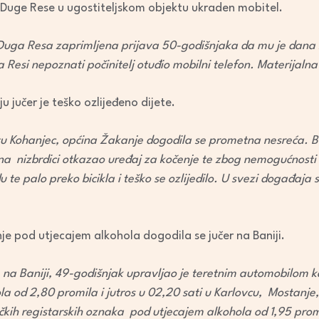
 Duge Rese u ugostiteljskom objektu ukraden mobitel.
ji Duga Resa
zaprimljena prijava 50-godišnjaka da mu je dana 
 Resi nepoznati počinitelj otuđio mobilni telefon. Materijalna 
 jučer je teško ozlijeđeno dijete.
stu Kohanjec, općina Žakanje dogodila se prometna nesreća. B
 na nizbrdici otkazao uređaj za kočenje te zbog nemogućnosti
du te palo preko bicikla i teško se ozlijedilo. U svezi događaja 
e pod utjecajem alkohola dogodila se jučer na Baniji.
u, na Baniji, 49-godišnjak upravljao je teretnim automobilom k
a od 2,80 promila i jutros u 02,20 sati u Karlovcu, Mostanje,
h registarskih oznaka pod utjecajem alkohola od 1,95 promil