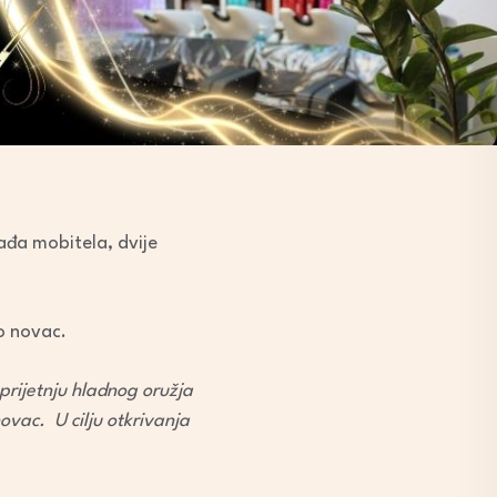
ađa mobitela, dvije
io novac.
prijetnju hladnog oružja
ovac. U cilju otkrivanja