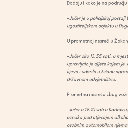
Dodaju i kako je na području
–
Jučer je u policijskoj posta
ugostiteljskom objektu u Duga
U prometnoj nesreći u Žakanju
–
Jučer oko 13.55 sati, u mje
upravljalo je dijete kojem je
lijevo i udarilo u žičanu ogra
državnom odvjetništvu.
Prometna nesreća zbog vožnj
-Jučer u 19.10 sati u Karlovc
oznaka pod utjecajem alkohol
osobnim automobilom njemački