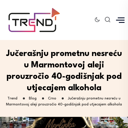
Jučerašnju prometnu nesreću
u Marmontovoj aleji
prouzročio 40-godišnjak pod
utjecajem alkohola
Trend
Blog
Crno
Jučerašnju prometnu nesreću u
Marmontovoj aleji prouzročio 40-godišnjak pod utjecajem alkohola