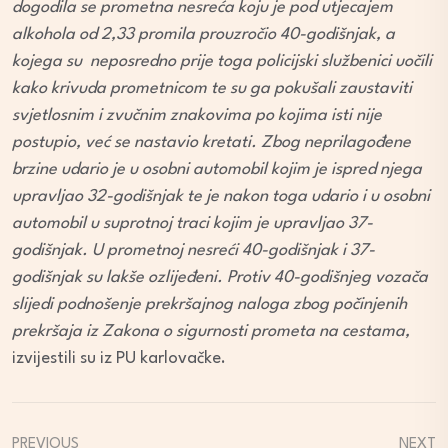
dogodila se prometna nesreća koju je pod utjecajem
alkohola od 2,33 promila prouzročio 40-godišnjak, a
kojega su neposredno prije toga policijski službenici uočili
kako krivuda prometnicom te su ga pokušali zaustaviti
svjetlosnim i zvučnim znakovima po kojima isti nije
postupio, već se nastavio kretati. Zbog neprilagođene
brzine udario je u osobni automobil kojim je ispred njega
upravljao 32-godišnjak te je nakon toga udario i u osobni
automobil u suprotnoj traci kojim je upravljao 37-
godišnjak. U prometnoj nesreći 40-godišnjak i 37-
godišnjak su lakše ozlijeđeni. Protiv 40-godišnjeg vozača
slijedi podnošenje prekršajnog naloga zbog počinjenih
prekršaja iz Zakona o sigurnosti prometa na cestama,
izvijestili su iz PU karlovačke.
PREVIOUS
NEXT