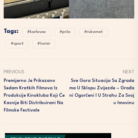
Tags:
#karlovac
#pržo
#rukomet
#sport
#turnir
PREVIOUS
NEXT
Premijerno Je Prikazano
Sve Gora Situacija Sa Zgrada
Sedam Kratkih Filmova Iz
Ma U Sklopu Zvijezde – Građa
Produkcije Kinokluba Koji Će
Ni Ogorčeni I U Strahu Za Svoj
Kasnije Biti Distribuirani Na
U Imovinu
Filmske Festivale