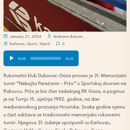
January 27, 2024
Andriana Baćurin
Karlovac
,
Sport
,
Vijesti
0
Audio
00:00
01:25
Player
Rukometni klub Dubovac-Gaza proveo je 31. Memorijalni
turnir “Nebojša Parežanin – Pržo” u Sportskoj dvorani na
Rakovcu. Pržo je bio član tadašnjeg RK Gaza, a poginuo
je na Turnju 15. siječnja 1992. godine, na dan
međunarodnog priznanja Hrvatske. Svake godine njemu
u čast održava se tradicionalni memorijalni rukometni
turnir. Njegovo 31. izdanje upotpunili su Karlovac,