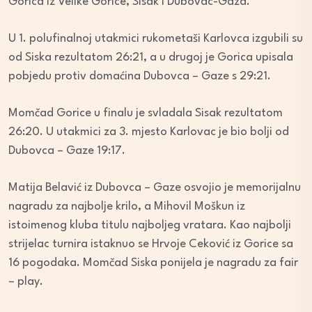
Gorica iz Velike Gorice, Sisak i Dubovac-Gaza.
U 1. polufinalnoj utakmici rukometaši Karlovca izgubili su
od Siska rezultatom 26:21, a u drugoj je Gorica upisala
pobjedu protiv domaćina Dubovca – Gaze s 29:21.
Momčad Gorice u finalu je svladala Sisak rezultatom
26:20. U utakmici za 3. mjesto Karlovac je bio bolji od
Dubovca – Gaze 19:17.
Matija Belavić iz Dubovca – Gaze osvojio je memorijalnu
nagradu za najbolje krilo, a Mihovil Moškun iz
istoimenog kluba titulu najboljeg vratara. Kao najbolji
strijelac turnira istaknuo se Hrvoje Ceković iz Gorice sa
16 pogodaka. Momčad Siska ponijela je nagradu za fair
– play.