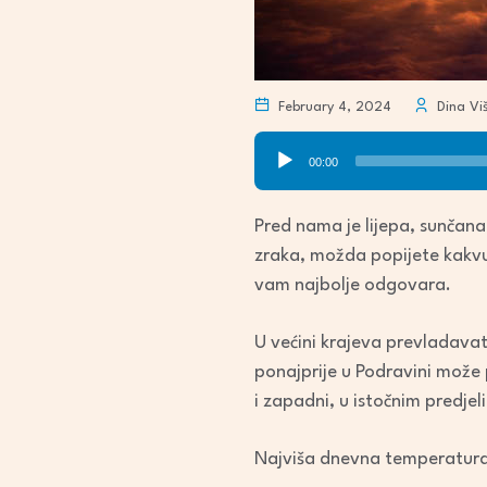
February 4, 2024
Dina Viš
Audio
00:00
Player
Pred nama je lijepa, sunčana
zraka, možda popijete kakvu
vam najbolje odgovara.
U većini krajeva prevladava
ponajprije u Podravini može
i zapadni, u istočnim predje
Najviša dnevna temperatura 