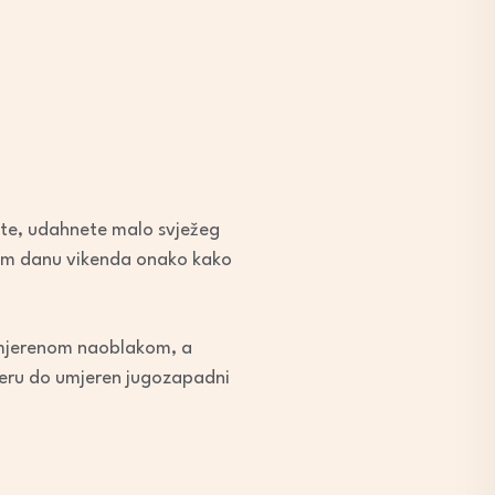
tate, udahnete malo svježeg
njem danu vikenda onako kako
 umjerenom naoblakom, a
everu do umjeren jugozapadni