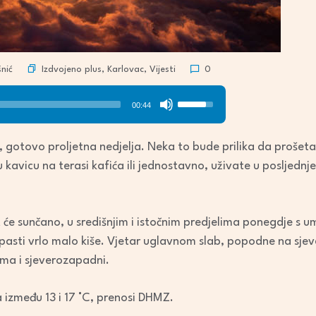
Izdvojeno plus
,
Karlovac
,
Vijesti
nić
0
Use
00:44
Up/Down
Arrow
, gotovo proljetna nedjelja. Neka to bude prilika da proše
keys
 kavicu na terasi kafića ili jednostavno, uživate u posljed
to
increase
or
t će sunčano, u središnjim i istočnim predjelima ponegdje s
decrease
 pasti vrlo malo kiše. Vjetar uglavnom slab, popodne na sj
volume.
lima i sjeverozapadni.
između 13 i 17 °C, prenosi DHMZ.