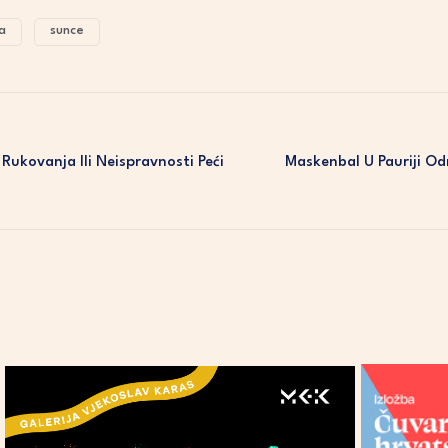
a
sunce
 Rukovanja Ili Neispravnosti Peći
Maskenbal U Pauriji Od