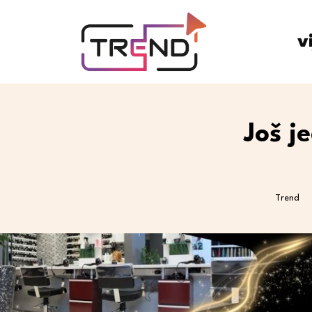
v
Još j
Trend