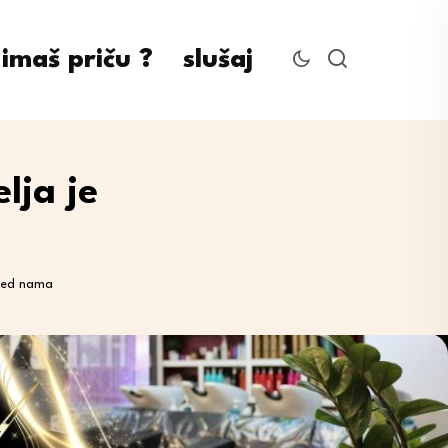
imaš priču ?
slušaj
lja je
pred nama