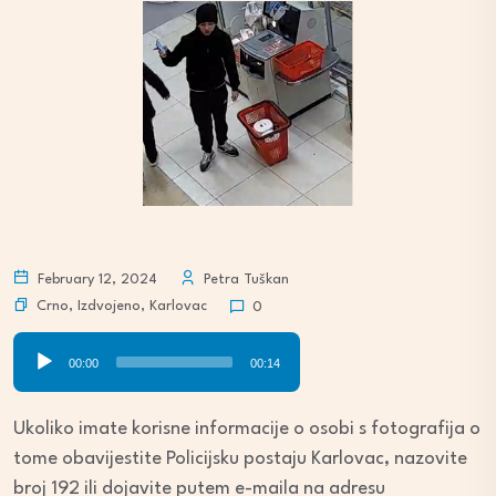
February 12, 2024
Petra Tuškan
Crno
,
Izdvojeno
,
Karlovac
0
Audio
00:00
00:14
Player
Ukoliko imate korisne informacije o osobi s fotografija o
tome obavijestite Policijsku postaju Karlovac, nazovite
broj 192 ili dojavite putem e-maila na adresu