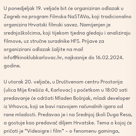
U ponedjeljak 19. veljače bit će organiziran odlazak u
Zagreb na program Filmska NaSTAVa, koji tradicionalno
organizira Hrvatski filmski savez. Namijenjen je
srednjoškolcima, koji tijekom tjedna gledaju i analiziraju
filmove, uz stručne suradnike HFS. Prijave za
organizirani odlazak šaljite na mail
info@kinoklubkarlovac.hr, najkasnije do 16.02.2024.
godine.
U utorak 20. veljače, u Društvenom centru Prostorija
(ulica Mije Krešića 4, Karlovac) s početkom u 18:00 sati
predavanje će održati Mladen Bošnjak, mladi developer
iz Vrhovca, koji se bavi razvojem računalnih igara od
rane mladosti. Predavao je i na Srednjoj školi Duga Resa,
a gostuje kao predavač diljem Hrvatske. Tema o kojoj će
pričati je “Videoigre i film” – o fenomenu gaminga,