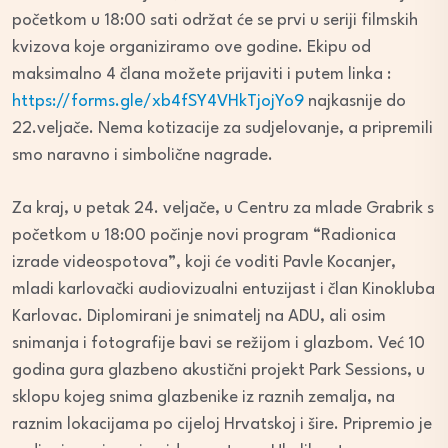
početkom u 18:00 sati održat će se prvi u seriji filmskih
kvizova koje organiziramo ove godine. Ekipu od
maksimalno 4 člana možete prijaviti i putem linka :
https://forms.gle/xb4fSY4VHkTjojYo9
najkasnije do
22.veljače. Nema kotizacije za sudjelovanje, a pripremili
smo naravno i simbolične nagrade.
Za kraj, u petak 24. veljače, u Centru za mlade Grabrik s
početkom u 18:00 počinje novi program “Radionica
izrade videospotova”, koji će voditi Pavle Kocanjer,
mladi karlovački audiovizualni entuzijast i član Kinokluba
Karlovac. Diplomirani je snimatelj na ADU, ali osim
snimanja i fotografije bavi se režijom i glazbom. Već 10
godina gura glazbeno akustični projekt Park Sessions, u
sklopu kojeg snima glazbenike iz raznih zemalja, na
raznim lokacijama po cijeloj Hrvatskoj i šire. Pripremio je