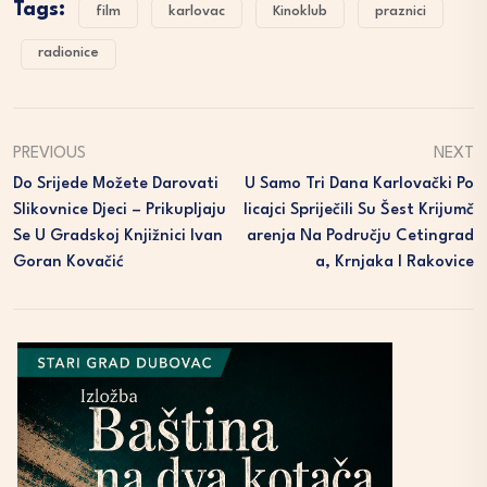
Tags:
film
karlovac
Kinoklub
praznici
radionice
PREVIOUS
NEXT
Do Srijede Možete Darovati
U Samo Tri Dana Karlovački Po
Slikovnice Djeci – Prikupljaju
Licajci Spriječili Su Šest Krijumč
Se U Gradskoj Knjižnici Ivan
Arenja Na Području Cetingrad
Goran Kovačić
A, Krnjaka I Rakovice