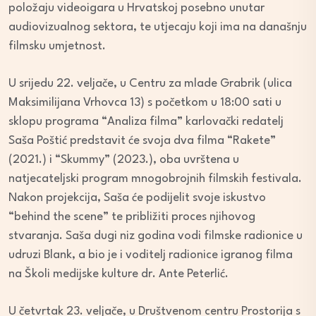
položaju videoigara u Hrvatskoj posebno unutar
audiovizualnog sektora, te utjecaju koji ima na današnju
filmsku umjetnost.
U srijedu 22. veljače, u Centru za mlade Grabrik (ulica
Maksimilijana Vrhovca 13) s početkom u 18:00 sati u
sklopu programa “Analiza filma” karlovački redatelj
Saša Poštić predstavit će svoja dva filma “Rakete”
(2021.) i “Skummy” (2023.), oba uvrštena u
natjecateljski program mnogobrojnih filmskih festivala.
Nakon projekcija, Saša će podijelit svoje iskustvo
“behind the scene” te približiti proces njihovog
stvaranja. Saša dugi niz godina vodi filmske radionice u
udruzi Blank, a bio je i voditelj radionice igranog filma
na Školi medijske kulture dr. Ante Peterlić.
U četvrtak 23. veljače, u Društvenom centru Prostorija s