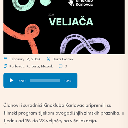
February 12, 2024
Dora Gornik
Karlovac
,
Kultura
,
Mozaik
0
Audio
00:00
03:30
Player
Članovi i suradnici Kinokluba Karlovac pripremili su
filmski program tijekom ovogodišnjih zimskih praznika, u
tjednu od 19. do 23.veljače, na više lokacija.