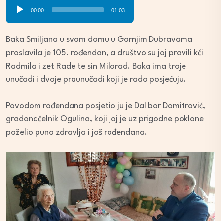
Audio
00:00
01:03
Player
Baka Smiljana u svom domu u Gornjim Dubravama
proslavila je 105. rođendan, a društvo su joj pravili kći
Radmila i zet Rade te sin Milorad. Baka ima troje
unučadi i dvoje praunučadi koji je rado posjećuju.
Povodom rođendana posjetio ju je Dalibor Domitrović,
gradonačelnik Ogulina, koji joj je uz prigodne poklone
poželio puno zdravlja i još rođendana.