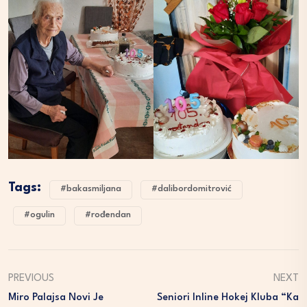
Tags:
#bakasmiljana
#dalibordomitrović
#ogulin
#rođendan
PREVIOUS
NEXT
Miro Palajsa Novi Je
Seniori Inline Hokej Kluba “Ka