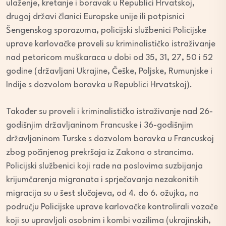
ulaženje, kretanje i boravak u Republici Hrvatskoj,
drugoj državi članici Europske unije ili potpisnici
Šengenskog sporazuma, policijski službenici Policijske
uprave karlovačke proveli su kriminalističko istraživanje
nad petoricom muškaraca u dobi od 35, 31, 27, 50 i 52
godine (državljani Ukrajine, Češke, Poljske, Rumunjske i
Indije s dozvolom boravka u Republici Hrvatskoj).
Također su proveli i kriminalističko istraživanje nad 26-
godišnjim državljaninom Francuske i 36-godišnjim
državljaninom Turske s dozvolom boravka u Francuskoj
zbog počinjenog prekršaja iz Zakona o strancima.
Policijski službenici koji rade na poslovima suzbijanja
krijumčarenja migranata i sprječavanja nezakonitih
migracija su u šest slučajeva, od 4. do 6. ožujka, na
području Policijske uprave karlovačke kontrolirali vozače
koji su upravljali osobnim i kombi vozilima (ukrajinskih,