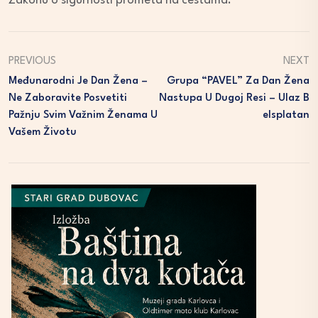
Zakonu o sigurnosti prometa na cestama.
PREVIOUS
NEXT
Međunarodni Je Dan Žena –
Grupa “PAVEL” Za Dan Žena
Ne Zaboravite Posvetiti
Nastupa U Dugoj Resi – Ulaz B
Pažnju Svim Važnim Ženama U
Elsplatan
Vašem Životu