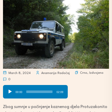
Crno
,
Izdvojeno
March 8, 2024
Anamarija Radočaj
0
Audio
00:00
02:09
Player
Zbog sumnje u počinjenje kaznenog djela Protuzakonito