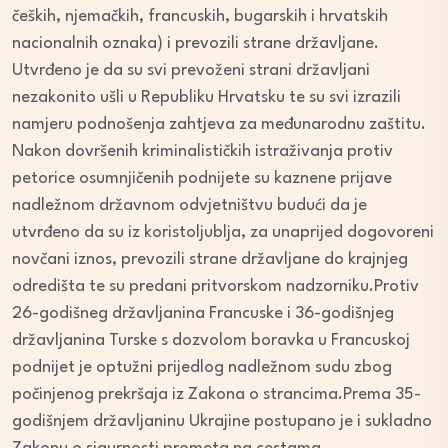
čeških, njemačkih, francuskih, bugarskih i hrvatskih
nacionalnih oznaka) i prevozili strane državljane.
Utvrđeno je da su svi prevoženi strani državljani
nezakonito ušli u Republiku Hrvatsku te su svi izrazili
namjeru podnošenja zahtjeva za međunarodnu zaštitu.
Nakon dovršenih kriminalističkih istraživanja protiv
petorice osumnjičenih podnijete su kaznene prijave
nadležnom državnom odvjetništvu budući da je
utvrđeno da su iz koristoljublja, za unaprijed dogovoreni
novčani iznos, prevozili strane državljane do krajnjeg
odredišta te su predani pritvorskom nadzorniku.Protiv
26-godišneg državljanina Francuske i 36-godišnjeg
državljanina Turske s dozvolom boravka u Francuskoj
podnijet je optužni prijedlog nadležnom sudu zbog
počinjenog prekršaja iz Zakona o strancima.Prema 35-
godišnjem državljaninu Ukrajine postupano je i sukladno