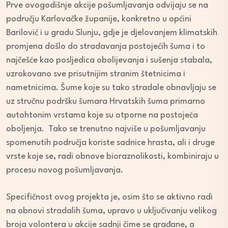
Prve ovogodišnje akcije pošumljavanja odvijaju se na
području Karlovačke županije, konkretno u općini
Barilović i u gradu Slunju, gdje je djelovanjem klimatskih
promjena došlo do stradavanja postojećih šuma i to
najčešće kao posljedica obolijevanja i sušenja stabala,
uzrokovano sve prisutnijim stranim štetnicima i
nametnicima. Šume koje su tako stradale obnavljaju se
uz stručnu podršku šumara Hrvatskih šuma primarno
autohtonim vrstama koje su otporne na postojeća
oboljenja. Tako se trenutno najviše u pošumljavanju
spomenutih područja koriste sadnice hrasta, ali i druge
vrste koje se, radi obnove bioraznolikosti, kombiniraju u
procesu novog pošumljavanja.
Specifičnost ovog projekta je, osim što se aktivno radi
na obnovi stradalih šuma, upravo u uključivanju velikog
broja volontera u akcije sadnji čime se građane, a