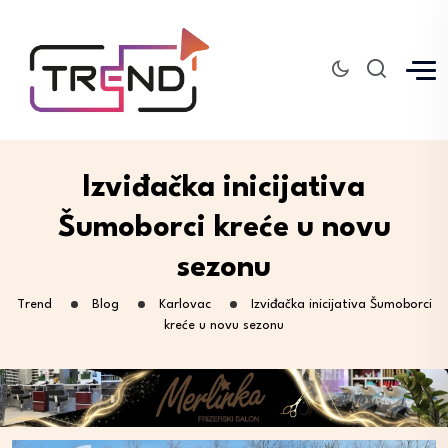
Izviđačka inicijativa
Šumoborci kreće u novu
sezonu
Trend
Blog
Karlovac
Izviđačka inicijativa Šumoborci
kreće u novu sezonu