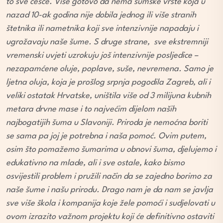
to sve češće. Više gotovo da nema šumske vrste koja u
nazad 10-ak godina nije dobila jednog ili više stranih
štetnika ili nametnika koji sve intenzivnije napadaju i
ugrožavaju naše šume. S druge strane, sve ekstremniji
vremenski uvjeti uzrokuju još intenzivnije posljedice –
nezapamćene oluje, poplave, suše, nevremena. Samo je
ljetna oluja, koja je prošlog srpnja pogodila Zagreb, ali i
veliki ostatak Hrvatske, uništila više od 3 milijuna kubnih
metara drvne mase i to najvećim dijelom naših
najbogatijih šuma u Slavoniji. Priroda je nemoćna boriti
se sama pa joj je potrebna i naša pomoć. Ovim putem,
osim što pomažemo šumarima u obnovi šuma, djelujemo i
edukativno na mlade, ali i sve ostale, kako bismo
osvijestili problem i pružili način da se zajedno borimo za
naše šume i našu prirodu. Drago nam je da nam se javlja
sve više škola i kompanija koje žele pomoći i sudjelovati u
ovom izrazito važnom projektu koji će definitivno ostaviti