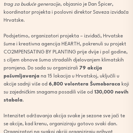
trag za buduće generacije
, objasnio je Dan Špicer,
koordinator projekta i poslovni direktor Saveza izviđača
Hrvatske.
Podsjetimo, organizatori projekta – izviđači, Hrvatske
šume i kreativna agencija HEARTH, pokrenuli su projekt
CO2MPENSATING BY PLANTING prije dvije i pol godine,
s ciljem obnove šuma stradalih djelovanjem klimatskih
promjena. Do sada su organizirali
79 akcija
pošumljavanja
na 15 lokacija u Hrvatskoj, uključili u
akcije sadnji više od
6,800 volontera Šumoboraca
koji
su zajedničkim snagama posadili više od
130,000 novih
stabala
.
Intenzitet održavanja akcija svake je sezone sve jači te
se akcije, kad krenu, organiziraju gotovo svaki dan.
Organizatori na svakoj akciji organiziraju prihvat