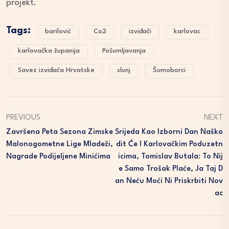
projekt.
Tags:
barilović
Co2
izviđači
karlovac
karlovačka županija
Pošumljavanja
Savez izviđača Hrvatske
slunj
Šumoborci
PREVIOUS
NEXT
Završena Peta Sezona Zimske
Srijeda Kao Izborni Dan Naško
Malonogometne Lige Mladeži,
Dit Će I Karlovačkim Poduzetn
Nagrade Podijeljene Minićima
Icima, Tomislav Butala: To Nij
E Samo Trošak Plaće, Ja Taj D
An Neću Moći Ni Priskrbiti Nov
Ac