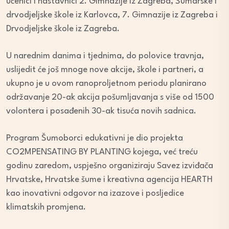
učenici i nastavnici 2. Gimnazije iz Zagreba, Šumarske i
drvodjeljske škole iz Karlovca, 7. Gimnazije iz Zagreba i
Drvodjeljske škole iz Zagreba.
U narednim danima i tjednima, do polovice travnja,
uslijedit će još mnoge nove akcije, škole i partneri, a
ukupno je u ovom ranoproljetnom periodu planirano
održavanje 20-ak akcija pošumljavanja s više od 1500
volontera i posađenih 30-ak tisuća novih sadnica.
Program Šumoborci edukativni je dio projekta
CO2MPENSATING BY PLANTING kojega, već treću
godinu zaredom, uspješno organiziraju Savez izviđača
Hrvatske, Hrvatske šume i kreativna agencija HEARTH
kao inovativni odgovor na izazove i posljedice
klimatskih promjena.