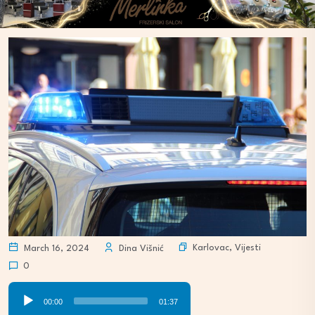
Karlovac
,
Vijesti
March 16, 2024
Dina Višnić
0
Audio
00:00
01:37
Player