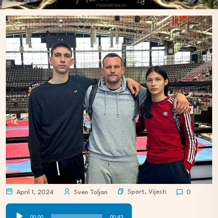
Sport
,
Vijesti
April 1, 2024
Sven Toljan
0
Audio
00:00
00:43