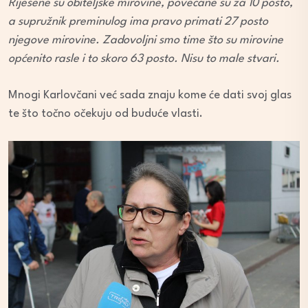
Riješene su obiteljske mirovine, povećane su za 10 posto,
a supružnik preminulog ima pravo primati 27 posto
njegove mirovine. Zadovoljni smo time što su mirovine
općenito rasle i to skoro 63 posto. Nisu to male stvari.
Mnogi Karlovčani već sada znaju kome će dati svoj glas
te što točno očekuju od buduće vlasti.