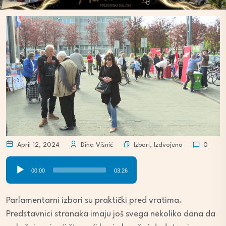
Izbori
,
Izdvojeno
April 12, 2024
Dina Višnić
0
Audio
00:00
03:26
Player
Parlamentarni izbori su praktički pred vratima.
Predstavnici stranaka imaju još svega nekoliko dana da