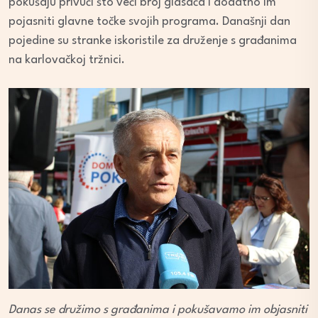
pokušaju privući što veći broj glasača i dodatno im
pojasniti glavne točke svojih programa. Današnji dan
pojedine su stranke iskoristile za druženje s građanima
na karlovačkoj tržnici.
Danas se družimo s građanima i pokušavamo im objasniti