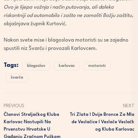
Ovo je lijepa vožnja i način putovanja, ali daleko
riskantniji od automobila i zašto ne zamoliti Božju zaštitu,
objašnjava župnik Kurtović.
Nakon svete mise i blagoslova motoristi su se zajedno
spustili niz Švarču i provozali Karlovcem.
Tags:
blagoslov
karlovac
motoristi
švarča
PREVIOUS
NEXT
Članovi Streljačkog Kluba
Tri Zlata I Dvije Bronce Za Mla
Karlovac Nastupili Na
De Veslačice I Veslače Veslačk
Prvenstvu Hrvatske U
Og Kluba Karlovac
Gađanju Zračnom Puškom