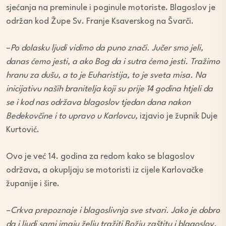
sjećanja na preminule i poginule motoriste. Blagoslov je
održan kod Župe Sv. Franje Ksaverskog na Švarči.
–
Po dolasku ljudi vidimo da puno znači. Jučer smo jeli,
danas ćemo jesti, a ako Bog da i sutra ćemo jesti. Tražimo
hranu za dušu, a to je Euharistija, to je sveta misa. Na
inicijativu naših branitelja koji su prije 14 godina htjeli da
se i kod nas održava blagoslov tjedan dana nakon
Bedekovčine i to upravo u Karlovcu,
izjavio je župnik Duje
Kurtović.
Ovo je već 14. godina za redom kako se blagoslov
održava, a okupljaju se motoristi iz cijele Karlovačke
županije i šire.
–
Crkva prepoznaje i blagoslivnja sve stvari. Jako je dobro
da i ljudi sami imaju želju tražiti Božju zaštitu i blagoslov.