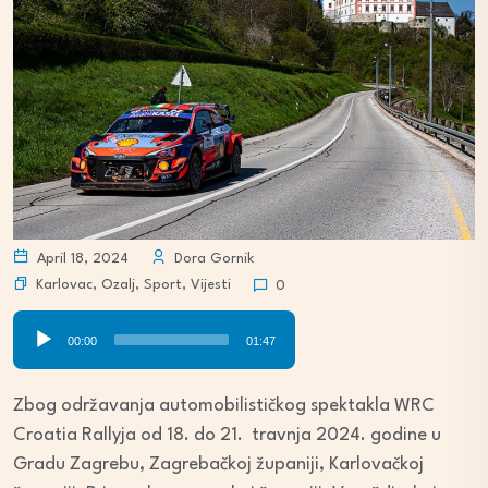
April 18, 2024
Dora Gornik
Karlovac
,
Ozalj
,
Sport
,
Vijesti
0
Audio
00:00
01:47
Player
Zbog održavanja automobilističkog spektakla WRC
Croatia Rallyja od 18. do 21. travnja 2024. godine u
Gradu Zagrebu, Zagrebačkoj županiji, Karlovačkoj