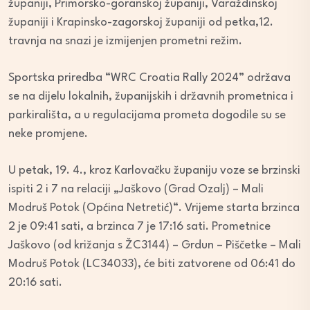
županiji, Primorsko-goranskoj županiji, Varaždinskoj
županiji i Krapinsko-zagorskoj županiji od petka,12.
travnja na snazi je izmijenjen prometni režim.
Sportska priredba “WRC Croatia Rally 2024” održava
se na dijelu lokalnih, županijskih i državnih prometnica i
parkirališta, a u regulacijama prometa dogodile su se
neke promjene.
U petak, 19. 4., kroz Karlovačku županiju voze se brzinski
ispiti 2 i 7 na relaciji „Jaškovo (Grad Ozalj) – Mali
Modruš Potok (Općina Netretić)“. Vrijeme starta brzinca
2 je 09:41 sati, a brzinca 7 je 17:16 sati. Prometnice
Jaškovo (od križanja s ŽC3144) – Grdun – Piščetke – Mali
Modruš Potok (LC34033), će biti zatvorene od 06:41 do
20:16 sati.