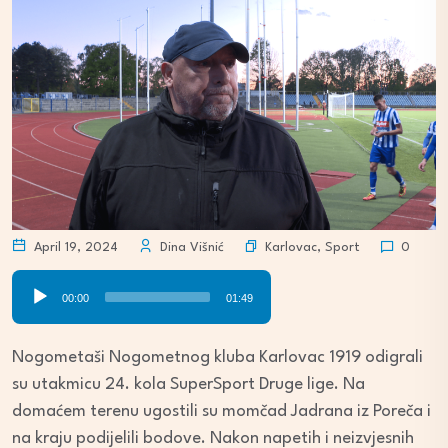
Karlovac
,
Sport
April 19, 2024
Dina Višnić
0
Audio
00:00
01:49
Player
Nogometaši Nogometnog kluba Karlovac 1919 odigrali
su utakmicu 24. kola SuperSport Druge lige. Na
domaćem terenu ugostili su momčad Jadrana iz Poreča i
na kraju podijelili bodove. Nakon napetih i neizvjesnih