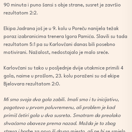
90 minuta i puno šansi s obje strane, susret je završio
rezultatom 2:2.
Ekipa Jadrana još je u 9. kolu u Poreču nanijela težak
poraz izabranicima trenera Igora Pamića. Slavili su tada
rezultatom 5:1 pa su Karlovčani danas bili posebno
motivirani. Nažalost, nedostajalo je malo sreće.
Karlovčani su tako u posljednje dvije utakmice primili 4
gola, naime u prošlom, 23. kolu poraženi su od ekipe
Bjelovara rezultatom 2:0.
Mi smo svoja dva gola zabili. Imali smo i tu inicijativu,
pogotovo u prvom poluvremenu, ali problem je kad
primiš četiri gola u dva susreta. Smatram da preolako
shvaćamo obaveze prema nazad. Možda je to zbog
stresa i borbe za prvo ili drugo mjesto, ali ne bi se smjelo