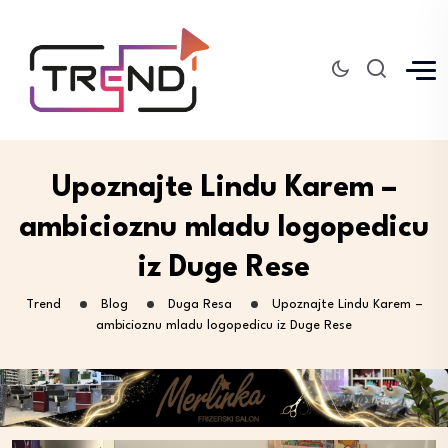
Upoznajte Lindu Karem –
ambicioznu mladu logopedicu
iz Duge Rese
Trend
Blog
Duga Resa
Upoznajte Lindu Karem –
ambicioznu mladu logopedicu iz Duge Rese