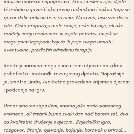
intuicija najčešće nepogrešiva. Prvu smislenu riječ dijete
bi trebalo izgovoriti oko prvog rođendana i nakon toga se
govor dalje prilično brzo razvija. Naravno, nisu sva djeca
ista. Neka propričaju malo ranije, neka kasnije, ali ako
roditelji imaju nedoumice ili osjete potrebu, uvijek se
mogu javiti logopedu koji će ih prije svega umiriti i
eventualno, predložiti određenu terapiju.
Roditelji naravno mogu puno i sami utjecati na zdrav
psihofizički i motorički razvoj svog djeteta. Najvažnije
je, smatra Linda, kvalitetno provedeno vrijeme s djecom
i poticanje na igru.
Danas smo svi zaposleni, imamo jako malo slobodnog
vremena, ali trebali bismo svaki dan naći barem sat, dva
za kvalitetno druženje s djecom. Zajednička igra,
razgovor, čitanje, pjevanje, bojanje, boravak u prirodi…