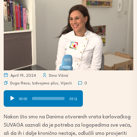
April 19, 2024
Dina Višnić
Duga Resa
,
Izdvojeno plus
,
Vijesti
0
Audio
00:00
03:11
Player
Nakon što smo na Danima otvorenih vrata karlovačkog
SUVAGA saznali da je potreba za logopedima sve veća,
ali da ih i dalje kronično nestaje, odlučili smo provjeriti