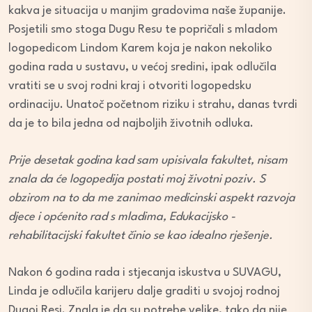
kakva je situacija u manjim gradovima naše županije.
Posjetili smo stoga Dugu Resu te popričali s mladom
logopedicom Lindom Karem koja je nakon nekoliko
godina rada u sustavu, u većoj sredini, ipak odlučila
vratiti se u svoj rodni kraj i otvoriti logopedsku
ordinaciju. Unatoč početnom riziku i strahu, danas tvrdi
da je to bila jedna od najboljih životnih odluka.
Prije desetak godina kad sam upisivala fakultet, nisam
znala da će logopedija postati moj životni poziv. S
obzirom na to da me zanimao medicinski aspekt razvoja
djece i općenito rad s mladima, Edukacijsko -
rehabilitacijski fakultet činio se kao idealno rješenje.
Nakon 6 godina rada i stjecanja iskustva u SUVAGU,
Linda je odlučila karijeru dalje graditi u svojoj rodnoj
Dugoj Resi. Znala je da su potrebe velike, tako da nije