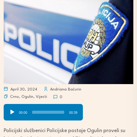
April 30, 2024
Andriana Baćurin
Crno
,
Ogulin
,
Vijesti
0
Audio
00:00
00:39
Player
Policijski službenici Policijske postaje Ogulin proveli su