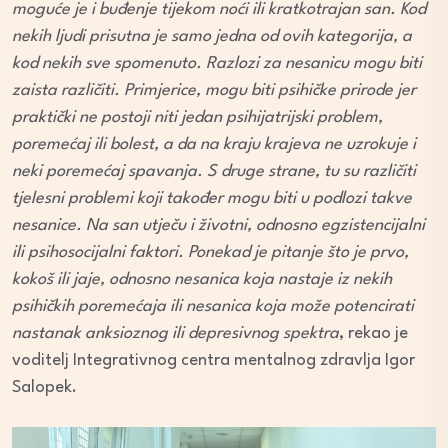
moguće je i buđenje tijekom noći ili kratkotrajan san. Kod
nekih ljudi prisutna je samo jedna od ovih kategorija, a
kod nekih sve spomenuto. Razlozi za nesanicu mogu biti
zaista različiti. Primjerice, mogu biti psihičke prirode jer
praktički ne postoji niti jedan psihijatrijski problem,
poremećaj ili bolest, a da na kraju krajeva ne uzrokuje i
neki poremećaj spavanja. S druge strane, tu su različiti
tjelesni problemi koji također mogu biti u podlozi takve
nesanice. Na san utječu i životni, odnosno egzistencijalni
ili psihosocijalni faktori. Ponekad je pitanje što je prvo,
kokoš ili jaje, odnosno nesanica koja nastaje iz nekih
psihičkih poremećaja ili nesanica koja može potencirati
nastanak anksioznog ili depresivnog spektra
, rekao je
voditelj Integrativnog centra mentalnog zdravlja Igor
Salopek.