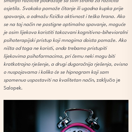
smanjiti različite podražaje sa svih strana za različita
osjetila. Svakako pomaže čitanje ili ugodna kupka prije
spavanja, a odmažu fizička aktivnost i teška hrana. Ako
se na taj način ne postigne optimalno spavanje, moguće
je osim lijekova koristiti takozvani kognitivno-bihevioralni
psihoterapijski pristup koji mnogima doista pomaže. Ako
ništa od toga ne koristi, onda trebamo pristupiti
lijekovima psihofarmacima, pri čemu neki mogu biti
kratkotrajno rješenje, a drugi dugoročnija rješenja, ovisno
o nuspojavama i koliko će se hipnogram koji sam
spomenuo uspostaviti na kvalitetan način
, zaključio je
Salopek.