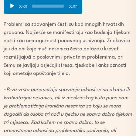
Audio
00:00
06:07
Player
Problemi sa spavanjem česti su kod mnogih hrvatskih
građana. Najčešće se manifestiraju kao buđenja tijekom
noći i kao nemogućnost ponovnog usnivanja. Znakovito
je i da oni koje muči nesanica često odlaze u krevet
razmišljajući o poslovnim i privatnim problemima, pri
čemu se javljaju osjećaji stresa, tjeskobe i anksioznosti
koji ometaju opuštanje tijela.
–
Prva vrsta poremećaja spavanja odnosi se na akutnu ili
kratkotrajnu nesanicu, ali
iz medicinskog kuta
puno nam
je problematičnija kronična nesanica za koju se mora
dogoditi da osoba tri noći u tjednu ne spava dobro tijekom
tri mjeseca. Kad kažem ne spava dobro, to se
prvenstveno odnosi na problematiku usnivanja, ali