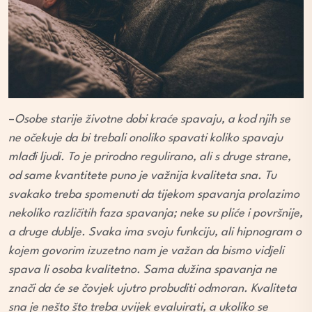
–
Osobe starije životne dobi kraće spavaju, a kod njih se
ne očekuje da bi trebali onoliko spavati koliko spavaju
mlađi ljudi. To je prirodno regulirano, ali s druge strane,
od same kvantitete puno je važnija kvaliteta sna. Tu
svakako treba spomenuti da tijekom spavanja prolazimo
nekoliko različitih faza spavanja; neke su pliće i površnije,
a druge dublje. Svaka ima svoju funkciju, ali hipnogram o
kojem govorim izuzetno nam je važan da bismo vidjeli
spava li osoba kvalitetno. Sama dužina spavanja ne
znači da će se čovjek ujutro probuditi odmoran. Kvaliteta
sna je nešto što treba uvijek evaluirati, a ukoliko se