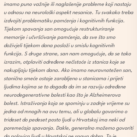
imamo puno važnije ili naglašenije probleme koji nastaju
u odnosu na neurološki aspekt nesanice. Tu svakako treba
izdvojiti problematiku pamćenja i kognitivnih funkcija.
Tijekom spavanja san omogućuje restrukturiranje
memorije i učvršćivanje pamćenja, da sve što smo
doživjeli tijekom dana posloži u smislu kognitivnih
funkcija. S druge strane, san nam omogućuje, da se tako
izrazim, otplaviti određene nečistoće iz stanica koje se
nakupljaju tijekom dana. Ako imamo neuravnotežen san,
stanično smeće ostaje zarobljeno u stanicama i prijeti
ljudima kojima se to događa da im se razviju određene
neurodegenerativne bolesti kao što je Alzheimerova
bolest. Istraživanja koja se spominju u zadnje vrijeme su
jedna od mnogih na ovu temu, ali u globalu govorimo o
trideset do pedeset posto ljudi u Hrvatskoj ima neki od
poremećaja spavanja. Dakle, generalno možemo govoriti
da polovica ljudi u Hrvatskoj ne spava dobro. To je