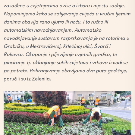
zasađene u cvjetnjacima ovise o izboru i mjestu sadnje.
Napominjemo kako se zalijevanje cvijeća u vrućim ljetnim
danima obavlja rano ujutro ili noću, i to ručno ili
automatskim navodnjavanjem. Automatsko
navodnjavanje sustavom rasprskavanja je na rotorima u
Grabriku, u Meštrovićevoj, Krležinoj ulici, Švarči i
Rakovcu. Okapanje i pljevljenje cvjetnih gredica, te
pinciranje tj. uklanjanje suhih cvjetova i vrhova izvodi se
po potrebi. Prihranjivanje obavljamo dva puta godišnje
,
poručili su iz Zelenila.