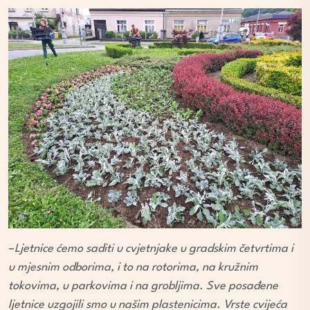
–
Ljetnice ćemo saditi u cvjetnjake u gradskim četvrtima i
u mjesnim odborima, i to na rotorima, na kružnim
tokovima, u parkovima i na grobljima. Sve posađene
ljetnice uzgojili smo u našim plastenicima. Vrste cvijeća