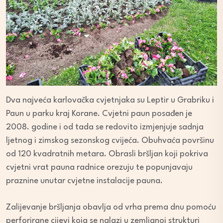
Dva najveća karlovačka cvjetnjaka su Leptir u Grabriku i
Paun u parku kraj Korane. Cvjetni paun posađen je
2008. godine i od tada se redovito izmjenjuje sadnja
ljetnog i zimskog sezonskog cvijeća. Obuhvaća površinu
od 120 kvadratnih metara. Obrasli bršljan koji pokriva
cvjetni vrat pauna radnice orezuju te popunjavaju
praznine unutar cvjetne instalacije pauna.
Zalijevanje bršljanja obavlja od vrha prema dnu pomoću
perforirane cijevi koja se nalazi u zemljanoj strukturi