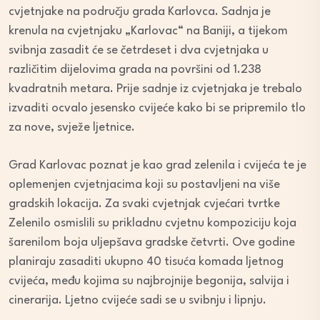
cvjetnjake na području grada Karlovca. Sadnja je
krenula na cvjetnjaku „Karlovac“ na Baniji, a tijekom
svibnja zasadit će se četrdeset i dva cvjetnjaka u
različitim dijelovima grada na površini od 1.238
kvadratnih metara. Prije sadnje iz cvjetnjaka je trebalo
izvaditi ocvalo jesensko cvijeće kako bi se pripremilo tlo
za nove, svježe ljetnice.
Grad Karlovac poznat je kao grad zelenila i cvijeća te je
oplemenjen cvjetnjacima koji su postavljeni na više
gradskih lokacija. Za svaki cvjetnjak cvjećari tvrtke
Zelenilo osmislili su prikladnu cvjetnu kompoziciju koja
šarenilom boja uljepšava gradske četvrti. Ove godine
planiraju zasaditi ukupno 40 tisuća komada ljetnog
cvijeća, među kojima su najbrojnije begonija, salvija i
cinerarija. Ljetno cvijeće sadi se u svibnju i lipnju.