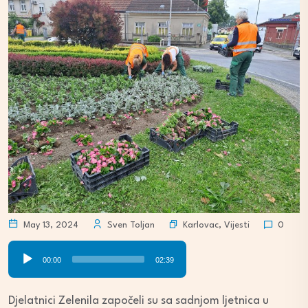
Karlovac
,
Vijesti
May 13, 2024
Sven Toljan
0
Audio
00:00
02:39
Player
Djelatnici Zelenila započeli su sa sadnjom ljetnica u