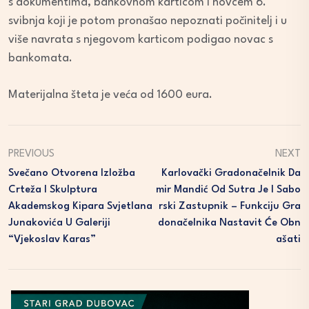
s dokumentima, bankovnom karticom i novcem 6.
svibnja koji je potom pronašao nepoznati počinitelj i u
više navrata s njegovom karticom podigao novac s
bankomata.
Materijalna šteta je veća od 1600 eura.
PREVIOUS
NEXT
Svečano Otvorena Izložba
Karlovački Gradonačelnik Da
Crteža I Skulptura
Mir Mandić Od Sutra Je I Sabo
Akademskog Kipara Svjetlana
Rski Zastupnik – Funkciju Gra
Junakovića U Galeriji
Donačelnika Nastavit Će Obn
“Vjekoslav Karas”
Ašati