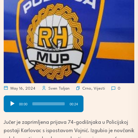
Crno
,
Vijesti
May 16, 2024
Sven Toljan
0
Audio
00:00
00:24
Player
Jučer je zaprimljena prijava 74-godišnjaka u Policijskoj
postaji Karlovac s ispostavom Vojnić. Izgubio je novčanik