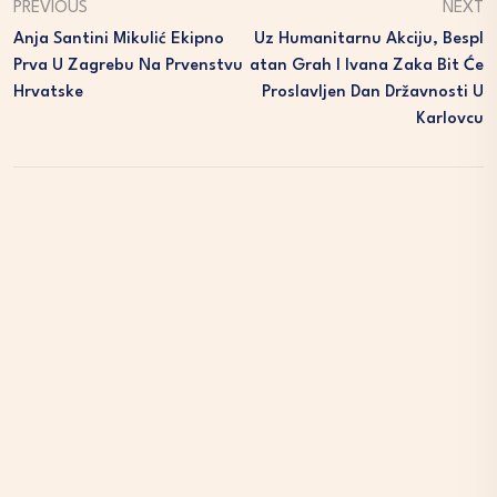
PREVIOUS
NEXT
Anja Santini Mikulić Ekipno
Uz Humanitarnu Akciju, Bespl
Prva U Zagrebu Na Prvenstvu
Atan Grah I Ivana Zaka Bit Će
Hrvatske
Proslavljen Dan Državnosti U
Karlovcu