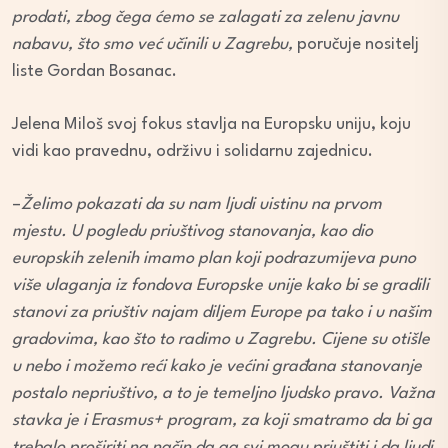
prodati, zbog čega ćemo se zalagati za zelenu javnu
nabavu, što smo već učinili u Zagrebu,
poručuje nositelj
liste Gordan Bosanac.
Jelena Miloš svoj fokus stavlja na Europsku uniju, koju
vidi kao pravednu, održivu i solidarnu zajednicu.
–
Želimo pokazati da su nam ljudi uistinu na prvom
mjestu. U pogledu priuštivog stanovanja, kao dio
europskih zelenih imamo plan koji podrazumijeva puno
više ulaganja iz fondova Europske unije kako bi se gradili
stanovi za priuštiv najam diljem Europe pa tako i u našim
gradovima, kao što to radimo u Zagrebu. Cijene su otišle
u nebo i možemo reći kako je većini građana stanovanje
postalo nepriuštivo, a to je temeljno ljudsko pravo. Važna
stavka je i Erasmus+ program, za koji smatramo da bi ga
trebalo proširiti na način da ga svi mogu priuštiti i da ljudi