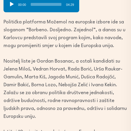
Audio
00:00
04:29
Player
Politička platforma Možemo! na europske izbore ide sa
sloganom “Borbeno. Dosljedno. Zajedno!”, a danas su u
Karlovcu predstavili svoj program kojim, kako navode,
mogu promijeniti smjer u kojem ide Europska unija.
Nositelj liste je Gordan Bosanac, a ostali kandidati su
Jelena Miloš, Vedran Horvat, Rada Borić, Urša Raukar-
Gamulin, Marta Kiš, Jagoda Munić, Dušica Radojčić,
Damir Bakić, Borna Lozo, Nebojša Zelić i Ivana Kekin.
Zalažu se za obranu politika društvene jednakosti,
održive budućnosti, rodne ravnopravnosti i zaštite
ljudskih prava, odnosno za pravednu, održivu i solidarnu
Europsku uniju.