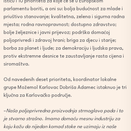
Ističu i 10 prioriteta za koje će se u Europskom
parlamentu boriti, a oni su: bolja budućnost za mlade i
priuštivo stanovanje; kvalitetna, zelena i sigurna radna
mjesta; rodna ravnopravnost; dostupno zdravstvo;
bolje željeznice i javni prijevoz; podrška domaćoj
poljoprivredi i zdravoj hrani; briga za djecu i starije;
borba za planet i ljude; za demokraciju i ljudska prava,
protiv ekstremne desnice te zaustavljanje rasta cijena i
siromaštva.
Od navedenih deset prioriteta, koordinator lokalne
grupe Možemo! Karlovac Dobriša Adamec istaknuo je tri
ključna za Karlovačko područje.
–
Naša poljoprivredna proizvodnja strmoglavo pada i to
je stvarno strašno. Imamo domaću mesnu industriju za
koju kažu da nijedan komad stoke ne uzimaju iz naše