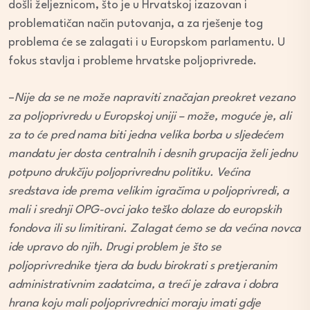
došli željeznicom, što je u Hrvatskoj izazovan i
problematičan način putovanja, a za rješenje tog
problema će se zalagati i u Europskom parlamentu. U
fokus stavlja i probleme hrvatske poljoprivrede.
–
Nije da se ne može napraviti značajan preokret vezano
za poljoprivredu u Europskoj uniji – može, moguće je, ali
za to će pred nama biti jedna velika borba u sljedećem
mandatu jer dosta centralnih i desnih grupacija želi jednu
potpuno drukčiju poljoprivrednu politiku. Većina
sredstava ide prema velikim igračima u poljoprivredi, a
mali i srednji OPG-ovci jako teško dolaze do europskih
fondova ili su limitirani. Zalagat ćemo se da većina novca
ide upravo do njih. Drugi problem je što se
poljoprivrednike tjera da budu birokrati s pretjeranim
administrativnim zadatcima, a treći je zdrava i dobra
hrana koju mali poljoprivrednici moraju imati gdje