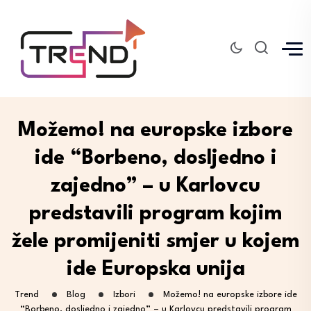
Možemo! na europske izbore
ide “Borbeno, dosljedno i
zajedno” – u Karlovcu
predstavili program kojim
žele promijeniti smjer u kojem
ide Europska unija
Trend
Blog
Izbori
Možemo! na europske izbore ide
“Borbeno, dosljedno i zajedno” – u Karlovcu predstavili program