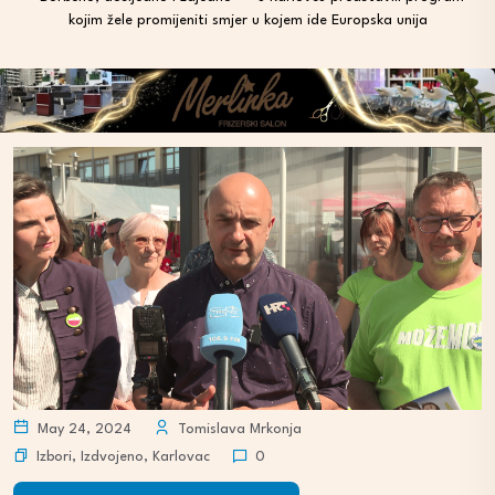
kojim žele promijeniti smjer u kojem ide Europska unija
May 24, 2024
Tomislava Mrkonja
Izbori
,
Izdvojeno
,
Karlovac
0