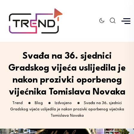
Svađa na 36. sjednici
Gradskog vijeća uslijedila je
nakon prozivki oporbenog
vijećnika Tomislava Novaka
Trend
Blog
Izdvojeno
Svađa na 36. sjednici
Gradskog vijeća uslijedila je nakon prozivki oporbenog vijećnika
Tomislava Novaka