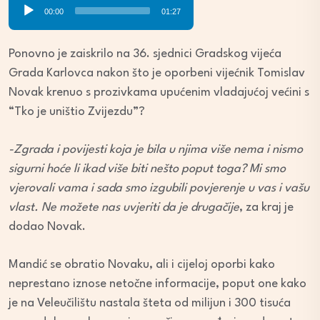
Audio
00:00
01:27
Player
Ponovno je zaiskrilo na 36. sjednici Gradskog vijeća
Grada Karlovca nakon što je oporbeni vijećnik Tomislav
Novak krenuo s prozivkama upućenim vladajućoj većini s
“Tko je uništio Zvijezdu”?
-Zgrada i povijesti koja je bila u njima više nema i nismo
sigurni hoće li ikad više biti nešto poput toga? Mi smo
vjerovali vama i sada smo izgubili povjerenje u vas i vašu
vlast. Ne možete nas uvjeriti da je drugačije
, za kraj je
dodao Novak.
Mandić se obratio Novaku, ali i cijeloj oporbi kako
neprestano iznose netočne informacije, poput one kako
je na Veleučilištu nastala šteta od milijun i 300 tisuća