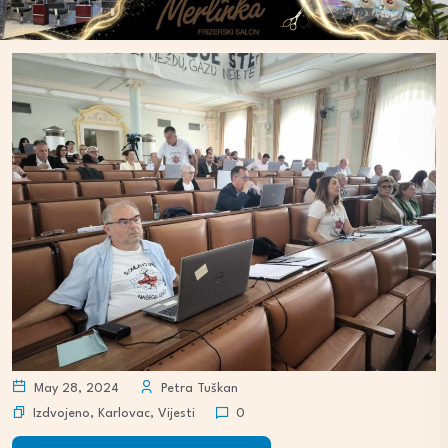
May 28, 2024
Petra Tuškan
Izdvojeno
,
Karlovac
,
Vijesti
0