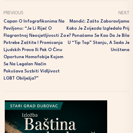
PREVIOUS
NEXT
Capan O Infografikonima Na
Mandić: Zašto Zaboravljamo
Paviljonu: “Je Li Riječ O
Kako Je Zvijezda Izgledala Prij
Flagrantnoj Neosjetljivosti Za
E? Ponašamo Se Kao Da Je Bila
Potrebe Zaštite I Promicanja
U “tip Top” Stanju, A Sada Je
Ljudskih Prava Ili Pak O Činu
Uništena
Oportune Homofobije Kojom
Se Na Legalan Način
Pokušava Suzbiti Vidljivost
LGBT Obilježja?”