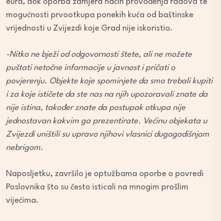
eura, dok oporba zamjera način provođenja radova te
mogućnosti prvootkupa ponekih kuća od baštinske
vrijednosti u Zvijezdi koje Grad nije iskoristio.
-Nitko ne bježi od odgovornosti štete, ali ne možete
puštati netočne informacije u javnost i pričati o
povjerenju. Objekte koje spominjete da smo trebali kupiti
i za koje ističete da ste nas na njih upozoravali znate da
nije istina, također znate da postupak otkupa nije
jednostavan kakvim ga prezentirate. Većinu objekata u
Zvijezdi uništili su upravo njihovi vlasnici dugogodišnjom
nebrigom.
Naposljetku, završilo je optužbama oporbe o povredi
Poslovnika što su često isticali na mnogim prošlim
vijećima.