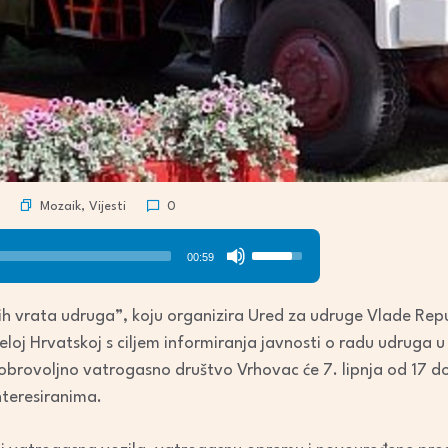
Mozaik
,
Vijesti
0
Use
00:59
Up/Down
Arrow
h vrata udruga”, koju organizira Ured za udruge Vlade Repub
keys
loj Hrvatskoj s ciljem informiranja javnosti o radu udruga u l
to
brovoljno vatrogasno društvo Vrhovac će 7. lipnja od 17 do
increase
nteresiranima.
or
decrease