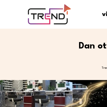
v
Dan ot
Tre