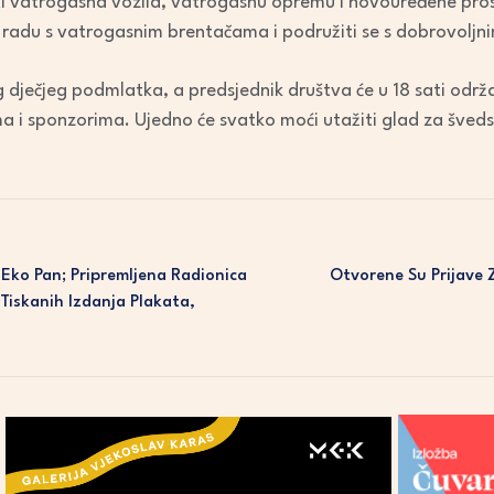
dati vatrogasna vozila, vatrogasnu opremu i novouređene pr
volume.
u radu s vatrogasnim brentačama i podružiti se s dobrovolj
g dječjeg podmlatka, a predsjednik društva će u 18 sati odr
ma i sponzorima. Ujedno će svatko moći utažiti glad za šved
Eko Pan; Pripremljena Radionica
Otvorene Su Prijave 
 Tiskanih Izdanja Plakata,