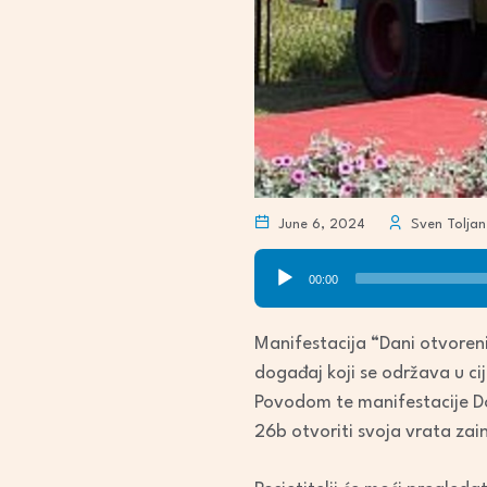
June 6, 2024
Sven Toljan
Audio
00:00
Player
Manifestacija “Dani otvoreni
događaj koji se održava u cije
Povodom te manifestacije Do
26b otvoriti svoja vrata zai