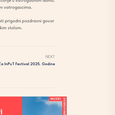
ostorije u vatrogasnom domu.
nim vatrogascima.
žati prigodni pozdravni govor
skim stolom.
NEXT
Za InPuT Festival 2025. Godine