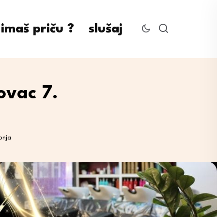
imaš priču ?
slušaj
ovac 7.
pnja