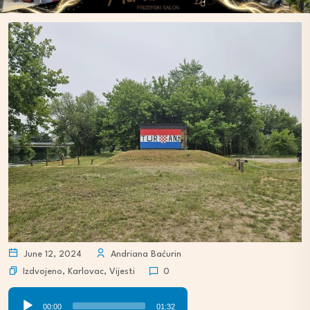
June 12, 2024
Andriana Baćurin
Izdvojeno
,
Karlovac
,
Vijesti
0
Audio
00:00
01:32