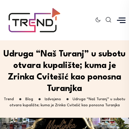
Udruga “Naš Turanj” u subotu
otvara kupalište; kuma je
Zrinka Cvitešić kao ponosna
Turanjka
Trend
Blog
Izdvojeno
Udruga “Naš Turanj” u subotu
otvara kupalište; kuma je Zrinka Cvitešić kao ponosna Turanjka