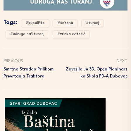
Tags:
#kupalište
#sezona
#turanj
#udruga naš turanj
#zrinka cvitešić
PREVIOUS
NEXT
Smrtno Stradao Prilikom
Završila Je 33. Opća Planinars
Prevrtanja Traktora
Ka Škola PD-A Dubovac