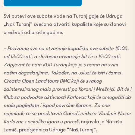
Player
Svi putevi ove subote vode na Turanj gdje će Udruga
„Naš Turanj“ svečano otvoriti kupalište koje su članovi
uređivali od prošle godine.
– Pozivamo sve na otvorenje kupališta ove subote 15.06.
od 13:00 sati, a službeno otvorenje bit će u 15:00 sati.
Zapjevat će nam KUD Turanj koje je s nama na svim
našim događanjima. Također, na usluzi će biti i čamci
Croatia Open Land tours DMC koji će svakog
zainteresiranog malo provesti po Korani i Mrežnici. Bit će i
Klub za podvodne aktivnosti Karlovac koji će omogućiti da
malo pogledate i ispod površine Korane. Za one
najmlađe će se predstaviti Odred izviđača Vladimir Nazor
Karlovac s nekoliko igara u prirodi
, najavila je Nataša
Lemić, predsjednica Udruge “Naš Turanj”.