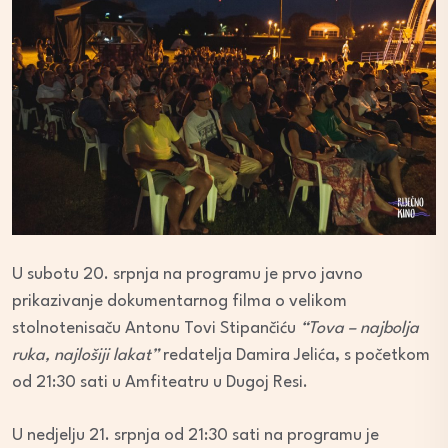
U subotu 20. srpnja na programu je prvo javno
prikazivanje dokumentarnog filma o velikom
stolnotenisaču Antonu Tovi Stipančiću
“Tova – najbolja
ruka, najlošiji lakat”
redatelja Damira Jelića, s početkom
od 21:30 sati u Amfiteatru u Dugoj Resi.
U nedjelju 21. srpnja od 21:30 sati na programu je