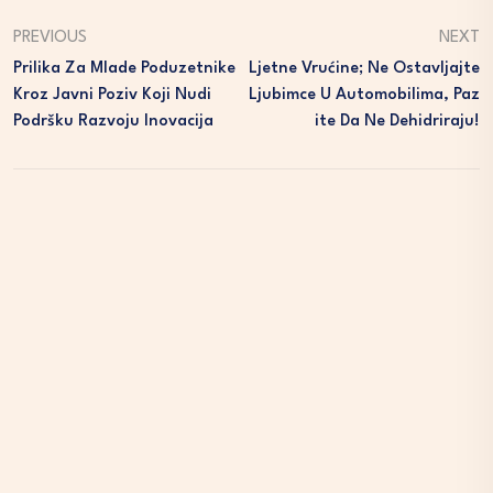
PREVIOUS
NEXT
Prilika Za Mlade Poduzetnike
Ljetne Vrućine; Ne Ostavljajte
Kroz Javni Poziv Koji Nudi
Ljubimce U Automobilima, Paz
Podršku Razvoju Inovacija
Ite Da Ne Dehidriraju!