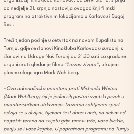
organizaciji Kinokluba Karlovac,
od četvrtka 18. srpnja
do nedjelje 21. srpnja nastavlja ovogodišnji filmski
program na atraktivnim lokacijama u Karlovcu i Dugoj
Resi.
Treći tjedan počinje u četvrtak na novom Kupalištu na
Turnju, gdje će članovi Kinokluba Karlovac u suradnji s
članovima Udruge Naš Turanj od 21:30 sati za građane
organizirati gledanje filma
“Izazov života”
, u kojem
glavnu ulogu igra Mark Wahlberg.
–
Ova adrenalinska avantura prati Michaela Whitea
(Mark Wahlberg) čiji je jedini cilj postati svjetski prvak u
avanturističkom utrkivanju. Izuzetno zahtjevan sport
odvija se u divljini, tijekom šest dana i noći, na nekim od
najtežih terena na svijetu gdje timovi trče, voze bicikle,
penju se i voze kajake. U popratnom programu na Turnju