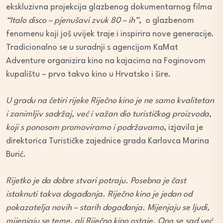
ekskluzivna projekcija glazbenog dokumentarnog filma
“Italo disco – pjenušavi zvuk 80 – ih”
, o glazbenom
fenomenu koji još uvijek traje i inspirira nove generacije.
Tradicionalno se u suradnji s agencijom KaMat
Adventure organizira kino na kajacima na Foginovom
kupalištu – prvo takvo kino u Hrvatsko i šire.
U gradu na četiri rijeke Riječno kino je ne samo kvalitetan
i zanimljiv sadržaj, već i važan dio turističkog proizvoda,
koji s ponosom promoviramo i podržavamo
, izjavila je
direktorica Turističke zajednice grada Karlovca Marina
Burić.
Rijetko je da dobre stvari potraju. Posebna je čast
istaknuti takva događanja. Riječno kino je jedan od
pokazatelja novih – starih događanja. Mijenjaju se ljudi,
mijenjaju se teme, ali Riječno kino ostaje. Ono se sad već