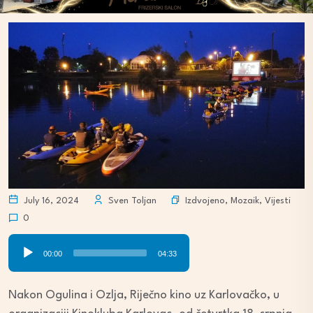
Izdvojeno
,
Mozaik
,
Vijesti
July 16, 2024
Sven Toljan
0
Audio
00:00
04:33
Player
Nakon Ogulina i Ozlja, Riječno kino uz Karlovačko, u