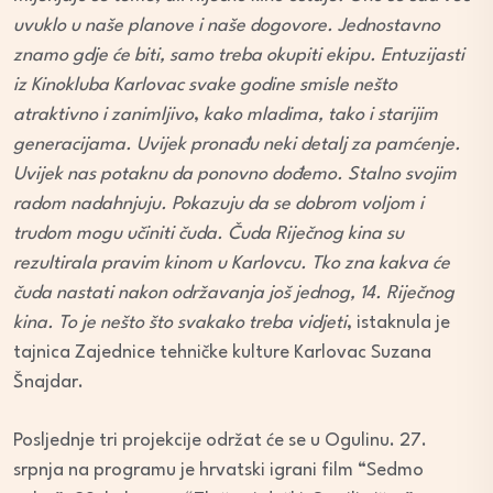
uvuklo u naše planove i naše dogovore. Jednostavno
znamo gdje će biti, samo treba okupiti ekipu. Entuzijasti
iz Kinokluba Karlovac svake godine smisle nešto
atraktivno i zanimljivo
,
kako mladima, tako i starijim
generacijama. Uvijek pronađu neki detalj za pamćenje.
Uvijek nas potaknu da ponovno dođemo. Stalno svojim
radom nadahnjuju. Pokazuju da se dobrom voljom i
trudom mogu učiniti čuda. Čuda Riječnog kina su
rezultirala pravim kinom u Karlovcu. Tko zna kakva će
čuda nastati nakon održavanja još jednog, 14. Riječnog
kina. To je nešto što svakako treba vidjeti
, istaknula je
tajnica Zajednice tehničke kulture Karlovac Suzana
Šnajdar.
Posljednje tri projekcije održat će se u Ogulinu. 27.
srpnja na programu je hrvatski igrani film “Sedmo