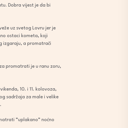
tu. Dobra vijest je da bi
eže uz svetog Lovru jer je
sno ostaci kometa, koji
g izgaraju, a promatrači
 za promatrati je u ranu zoru,
ikenda, 10. i 11. kolovoza,
og sadržaja za male i velike
.
romatrati “uplakano” noćno