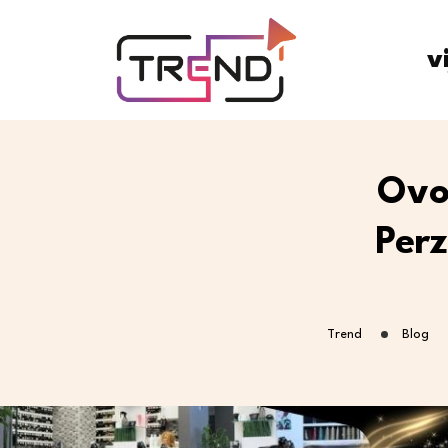
v
Ovo
Per
Trend
Blog