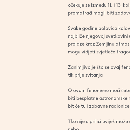
očekuje se između 11. i 13. k
promatrači mogli biti zadovo
Svake godine polovica kolov
najbliže njegovoj svetkovini 
prolaze kroz Zemljinu atmos
mogu vidjeti svjetleće trag
Zanimljivo je što se ovaj fen
tik prije svitanja
O ovom fenomenu moći ćete na
biti besplatne astronomske r
bit će tu i zabavne radionic
Tko nije u prilici uvijek mo
nebo.