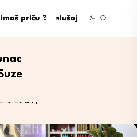
imaš priču ?
slušaj
unac
Suze
ižu nam Suze Svetog