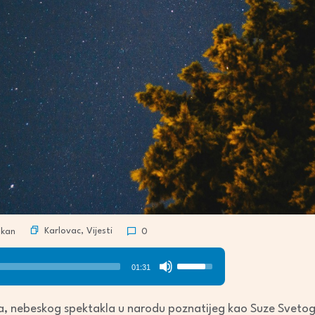
Karlovac
,
Vijesti
škan
0
Use
01:31
Up/Down
Arrow
a, nebeskog spektakla u narodu poznatijeg kao Suze Svetog