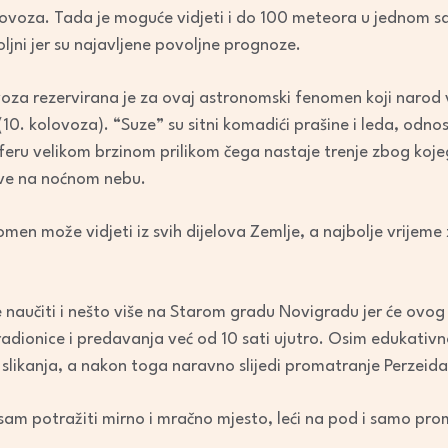
keys
olovoza. Tada je moguće vidjeti i do 100 meteora u jednom sa
to
ljni jer su najavljene povoljne prognoze.
increase
or
oza rezervirana je za ovaj astronomski fenomen koji narod v
decrease
(10. kolovoza). “Suze” su sitni komadići prašine i leda, odno
volume.
feru velikom brzinom prilikom čega nastaje trenje zbog koje
ove na noćnom nebu.
omen može vidjeti iz svih dijelova Zemlje, a najbolje vrijeme
učiti i nešto više na Starom gradu Novigradu jer će ovog v
adionice i predavanja već od 10 sati ujutro. Osim edukativn
e slikanja, a nakon toga naravno slijedi promatranje Perzeida
že sam potražiti mirno i mračno mjesto, leći na pod i samo p