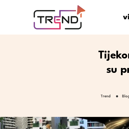
v
Tijek
su p
Trend
Blo