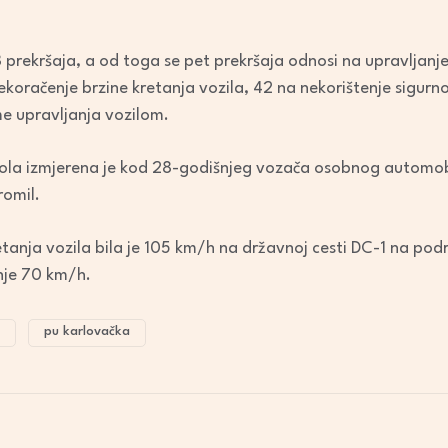
increase
or
 prekršaja, a od toga se pet prekršaja odnosi na upravljanj
decrease
ekoračenje brzine kretanja vozila, 42 na nekorištenje sigur
volume.
me upravljanja vozilom.
hola izmjerena je kod 28-godišnjeg vozača osobnog automob
romil.
tanja vozila bila je 105 km/h na državnoj cesti DC-1 na podr
nje 70 km/h.
pu karlovačka