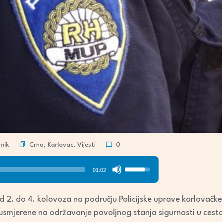
Crno
,
Karlovac
,
Vijesti
nik
0
Use
01:02
Up/Down
Arrow
d 2. do 4. kolovoza na području Policijske uprave karlovačk
keys
 usmjerene na održavanje povoljnog stanja sigurnosti u ces
to