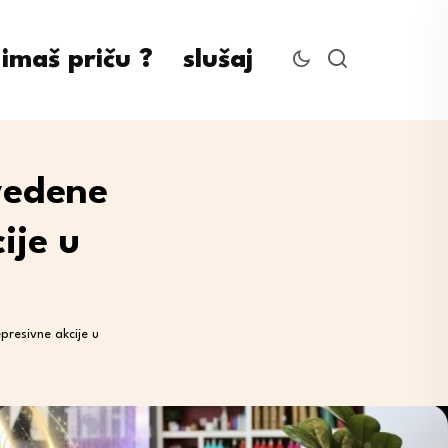
imaš priču ?
slušaj
vedene
ije u
resivne akcije u