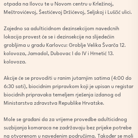
otpada na Ilovcu te u Novom centru u Krležinoj,
Meštrovićevoj, Šestićevoj Držićevoj, Seljskoj i Luščić ulici.
Zajedno sa adulticidnom dezinsekcijom navedcnih
lokacija provest će se i dezinsekcije na slijedećiin
grobljima u gradu Karlovcu: Groblje Velika Švarča 12.
kolovoza, Jamadol, Dubovac I do IV i Hrnetić 13.
kolovoza.
Akcije će se provoditi u ranim jutarnjim satima (4:00 do
6:30 sati), biocidnim pripravkom koji je upisan u registar
biocidnih pripravaka temeljem rješenja izdanog od
Ministarstva zdravstva Republike Hrvatske.
Mole se građani da za vrijeme provedbe adulticidnog
suzbijanja komaraca ne zadržavaju bez prijeke potrebe
na otvorenom u navedenim područjima. Također se moli