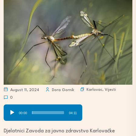
Karlovac
,
Vijesti
August 11, 2024
Dora Gornik
0
Audio
00:00
04:11
Player
Djelatnici Zavoda za javno zdravstvo Karlovačke