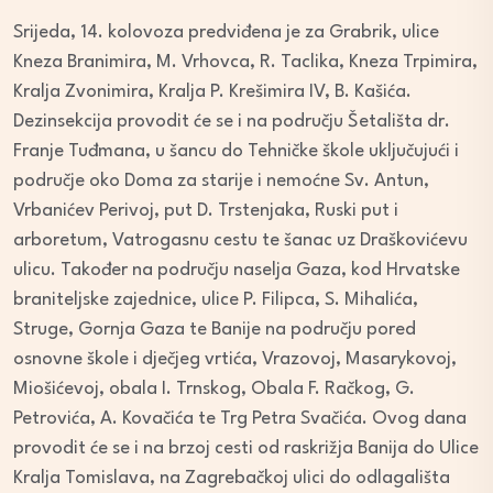
Srijeda, 14. kolovoza predviđena je za Grabrik, ulice
Kneza Branimira, M. Vrhovca, R. Taclika, Kneza Trpimira,
Kralja Zvonimira, Kralja P. Krešimira IV, B. Kašića.
Dezinsekcija provodit će se i na području Šetališta dr.
Franje Tuđmana, u šancu do Tehničke škole uključujući i
područje oko Doma za starije i nemoćne Sv. Antun,
Vrbanićev Perivoj, put D. Trstenjaka, Ruski put i
arboretum, Vatrogasnu cestu te šanac uz Draškovićevu
ulicu. Također na području naselja Gaza, kod Hrvatske
braniteljske zajednice, ulice P. Filipca, S. Mihalića,
Struge, Gornja Gaza te Banije na području pored
osnovne škole i dječjeg vrtića, Vrazovoj, Masarykovoj,
Miošićevoj, obala I. Trnskog, Obala F. Račkog, G.
Petrovića, A. Kovačića te Trg Petra Svačića. Ovog dana
provodit će se i na brzoj cesti od raskrižja Banija do Ulice
Kralja Tomislava, na Zagrebačkoj ulici do odlagališta