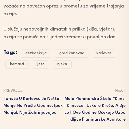
vozače na povećan oprez u prometu za vrijeme trajanja
akcije.
U slučaju nepovoljnih klimatskih prilika (kiša, vjetar),
akcija se pomiče na slijedeći vremenski povoljan dan.
Tags:
dezinsekcija
grad karlovac
karlovac
komarci
ljeto
rijeka
PREVIOUS
NEXT
Turista U Karlovcu Je Nešto
Mala Planinarska Škola “Klinci
Manje No Prošle Godine, Ipak
I Klinceze” Uskoro Kreće, A Dje
Manjak Nije Zabrinjavajuć
Cu I Ove Godine Očekuju Uzbu
Dljive Planinarske Avanture