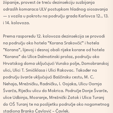
žiipanije, provest će treću dezinsekciju suzbijanja
odraslih komaraca ULV postupkom hladnog oiosavanja
— s vozila u pokrotu na području grada Karlovca 12., 13.
i 14. kolovoza.
Prema rasporedu 12. kolovoza dezinsekcija se provodi
na području oko hotela “Korana Srakovčić” i hotela
“Korana”, lijevoj i desnoj obali rijeke korane od hotela
“Korana” do Ulice Dalmatinski prolaz, području oko
Hrvatskog doma uključujući Vunsko polje, Domobranskoj
ulici, Ulici T. Smičiklasa i Ulici Rakovac. Također na
području švarče uključujući Baščinsku cestu, M. C.
Nehaja, Mrežničku, Radničku, I. Gojaka, Ulicu Gornja
Švarča, Riječku ulicu do Mokrica. Područje Donje Švarče,
ulice Udbinja, Mosranje, Mrežnički Zatok i Ulica Turanj
do OŠ Turanj te na poslijetku područje oko nogometnog
stadiona Branko Čavlović – Čavlek.