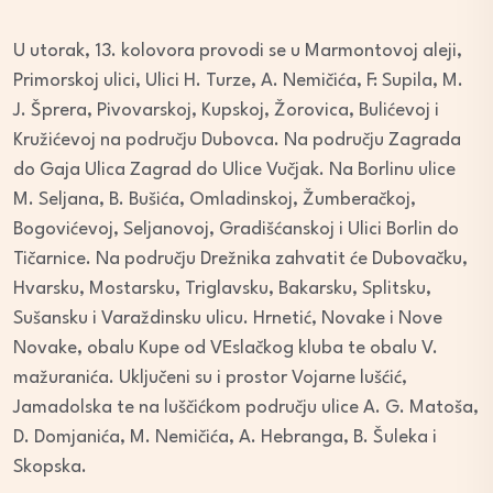
U utorak, 13. kolovora provodi se u Marmontovoj aleji,
Primorskoj ulici, Ulici H. Turze, A. Nemičića, F: Supila, M.
J. Šprera, Pivovarskoj, Kupskoj, Žorovica, Bulićevoj i
Kružićevoj na području Dubovca. Na području Zagrada
do Gaja Ulica Zagrad do Ulice Vučjak. Na Borlinu ulice
M. Seljana, B. Bušića, Omladinskoj, Žumberačkoj,
Bogovićevoj, Seljanovoj, Gradišćanskoj i Ulici Borlin do
Tičarnice. Na području Drežnika zahvatit će Dubovačku,
Hvarsku, Mostarsku, Triglavsku, Bakarsku, Splitsku,
Sušansku i Varaždinsku ulicu. Hrnetić, Novake i Nove
Novake, obalu Kupe od VEslačkog kluba te obalu V.
mažuranića. Uključeni su i prostor Vojarne lušćić,
Jamadolska te na luščićkom području ulice A. G. Matoša,
D. Domjanića, M. Nemičića, A. Hebranga, B. Šuleka i
Skopska.