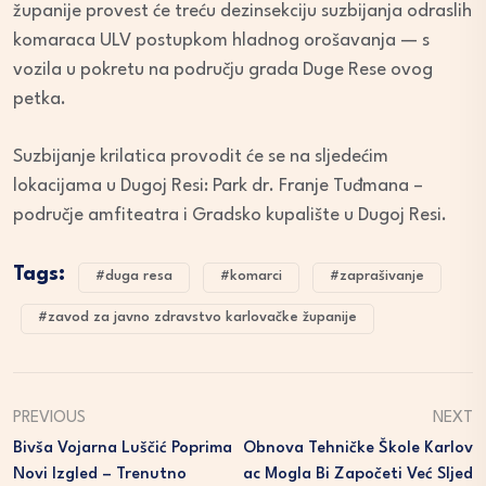
županije provest će treću dezinsekciju suzbijanja odraslih
komaraca ULV postupkom hladnog orošavanja — s
vozila u pokretu na području grada Duge Rese ovog
petka.
Suzbijanje krilatica provodit će se na sljedećim
lokacijama u Dugoj Resi: Park dr. Franje Tuđmana –
područje amfiteatra i Gradsko kupalište u Dugoj Resi.
Tags:
#duga resa
#komarci
#zaprašivanje
#zavod za javno zdravstvo karlovačke županije
PREVIOUS
NEXT
Bivša Vojarna Luščić Poprima
Obnova Tehničke Škole Karlov
Novi Izgled – Trenutno
Ac Mogla Bi Započeti Već Sljed