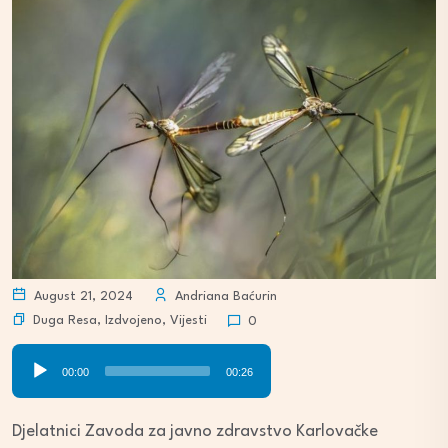
August 21, 2024
Andriana Baćurin
Duga Resa
,
Izdvojeno
,
Vijesti
0
Audio
00:00
00:26
Player
Djelatnici Zavoda za javno zdravstvo Karlovačke