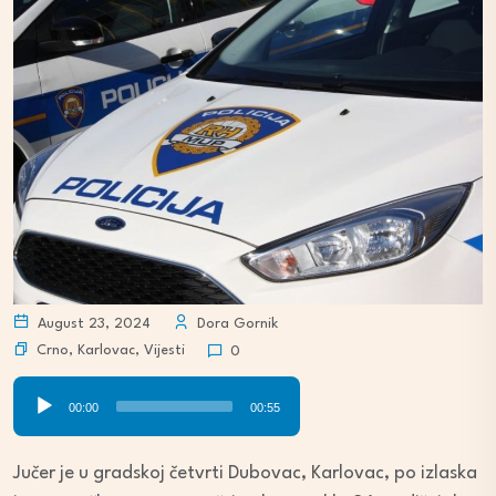
August 23, 2024
Dora Gornik
Crno
,
Karlovac
,
Vijesti
0
Audio
00:00
00:55
Player
Jučer je u gradskoj četvrti Dubovac, Karlovac, po izlaska