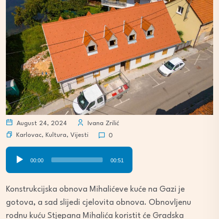
August 24, 2024
Ivana Zrilić
Karlovac
,
Kultura
,
Vijesti
0
Audio
00:00
00:51
Player
Konstrukcijska obnova Mihalićeve kuće na Gazi je
gotova, a sad slijedi cjelovita obnova. Obnovljenu
rodnu kuću Stjepana Mihalića koristit će Gradska