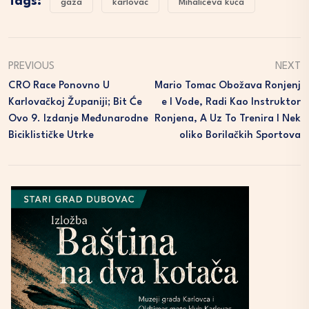
Tags:
gaza
karlovac
Mihalićeva kuća
PREVIOUS
NEXT
CRO Race Ponovno U
Mario Tomac Obožava Ronjenj
Karlovačkoj Županiji; Bit Će
E I Vode, Radi Kao Instruktor
Ovo 9. Izdanje Međunarodne
Ronjena, A Uz To Trenira I Nek
Biciklističke Utrke
Oliko Borilačkih Sportova