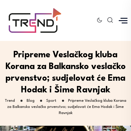
Pripreme Veslačkog kluba
Korana za Balkansko veslačko
prvenstvo; sudjelovat će Ema
Hodak i Šime Ravnjak
Trend
Blog
Sport
Pripreme Veslačkog kluba Korana
za Balkansko veslačko prvenstvo; sudjelovat će Ema Hodak i Šime
Ravnjak