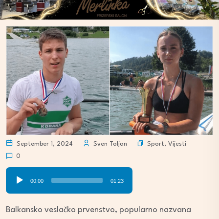
Sport
,
Vijesti
September 1, 2024
Sven Toljan
0
Audio
00:00
01:23
Player
Balkansko veslačko prvenstvo, popularno nazvana