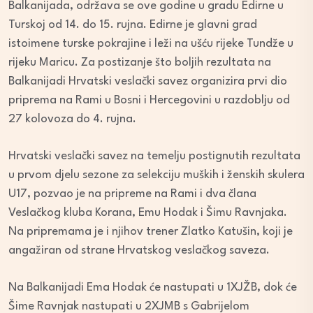
Balkanijada, održava se ove godine u gradu Edirne u
Turskoj od 14. do 15. rujna. Edirne je glavni grad
istoimene turske pokrajine i leži na ušću rijeke Tundže u
rijeku Maricu. Za postizanje što boljih rezultata na
Balkanijadi Hrvatski veslački savez organizira prvi dio
priprema na Rami u Bosni i Hercegovini u razdoblju od
27 kolovoza do 4. rujna.
Hrvatski veslački savez na temelju postignutih rezultata
u prvom djelu sezone za selekciju muških i ženskih skulera
U17, pozvao je na pripreme na Rami i dva člana
Veslačkog kluba Korana, Emu Hodak i Šimu Ravnjaka.
Na pripremama je i njihov trener Zlatko Katušin, koji je
angažiran od strane Hrvatskog veslačkog saveza.
Na Balkanijadi Ema Hodak će nastupati u 1XJŽB, dok će
Šime Ravnjak nastupati u 2XJMB s Gabrijelom