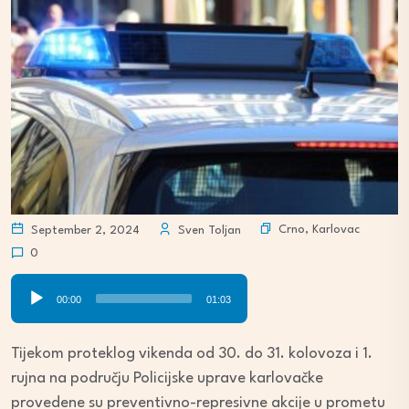
Crno
,
Karlovac
September 2, 2024
Sven Toljan
0
Audio
00:00
01:03
Player
Tijekom proteklog vikenda od 30. do 31. kolovoza i 1.
rujna na području Policijske uprave karlovačke
provedene su preventivno-represivne akcije u prometu