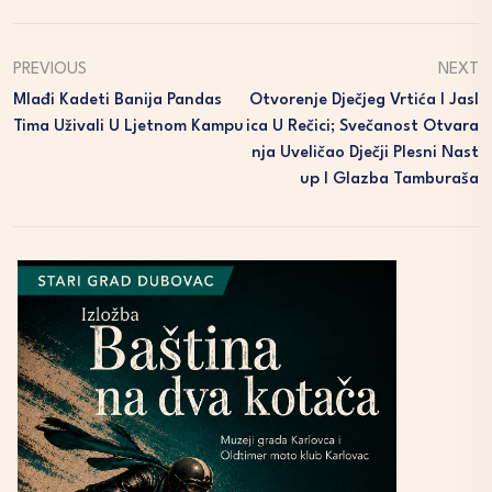
PREVIOUS
NEXT
Mlađi Kadeti Banija Pandas
Otvorenje Dječjeg Vrtića I Jasl
Tima Uživali U Ljetnom Kampu
Ica U Rečici; Svečanost Otvara
Nja Uveličao Dječji Plesni Nast
Up I Glazba Tamburaša