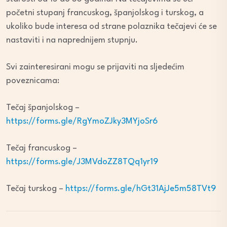
početni stupanj francuskog, španjolskog i turskog, a
ukoliko bude interesa od strane polaznika tečajevi će se
nastaviti i na naprednijem stupnju.
Svi zainteresirani mogu se prijaviti na sljedećim
poveznicama:
Tečaj španjolskog –
https://forms.gle/RgYmoZJky3MYjoSr6
Tečaj francuskog –
https://forms.gle/J3MVdoZZ8TQq1yr19
Tečaj turskog –
https://forms.gle/hGt31AjJe5m58TVt9