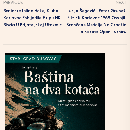
PREVIOUS
NEXT
Seniorke Inline Hokej Kluba
Lucija Šegavić I Petar Grubeši
Karlovac Pobijedile Ekipu HK
Ć Iz KK Karlovac 1969 Osvojili
Siscia U Prijateljskoj Utakmici
Brončane Medalje Na Croatia
N Karate Open Turniru