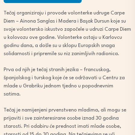
Tečaj organiziraju i provode volonterke udruge Carpe
Diem – Ainona Sanglas i Madera i Başak Dursun koje su
svoje volontersko iskustvo započele u udruzi Carpe Diem
u kolovozu ove godine. Volonterke ostaju u Karlovcu
godinu dana, a došle su u sklopu Europskih snaga
solidarnosti i pripremile su niz zanimljivih radionica.
Prva od njih je tečaj stranih jezika – francuskog,
španjolskog i turskog koje će se održavati u Centru za
mlade u Grabriku jednom tjedno u popodnevnim
satima.
Tečaj je namijenjeni prvenstveno mladima, ali mogu se
prijaviti i sve zainteresirane osobe iznad 30 godina
starosti. Pri odabiru će prednost imati mlade osobe,
starosti od 15 do 30 godina. Na tečajevima se uči