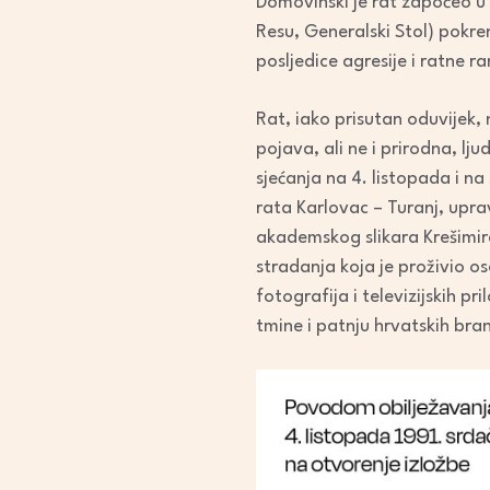
Domovinski je rat započeo u p
Resu, Generalski Stol) pokren
posljedice agresije i ratne r
Rat, iako prisutan oduvijek, 
pojava, ali ne i prirodna, lju
sjećanja na 4. listopada i 
rata Karlovac – Turanj, upr
akademskog slikara Krešimira 
stradanja koja je proživio os
fotografija i televizijskih p
tmine i patnju hrvatskih branit