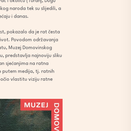
ac i okolicu (Turanj, Dugu
og naroda tek su slijedili, a
ećaju i danas.
ost, pokazalo da je rat česta
oj život. Povodom održavanja
ratu, Muzej Domovinskog
 predstavlja najnoviju sliku
ran sjećanjima na ratna
o putem medija, tj. ratnih
očio vlastitu viziju ratne