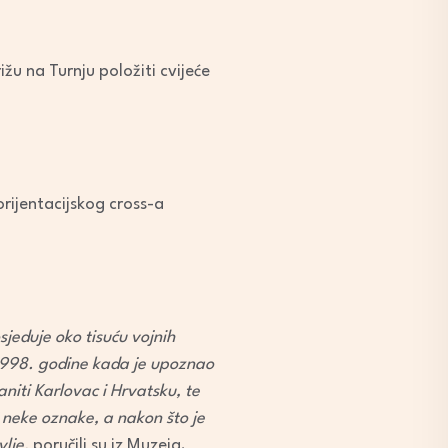
ižu na Turnju položiti cvijeće
orijentacijskog cross-a
sjeduje oko tisuću vojnih
 1998. godine kada je upoznao
niti Karlovac i Hrvatsku, te
š neke oznake, a nakon što je
vlje,
poručili su iz Muzeja.