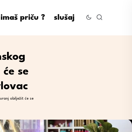
imaš priču ?
slušaj
nskog
 će se
rlovac
anj obilježit će se