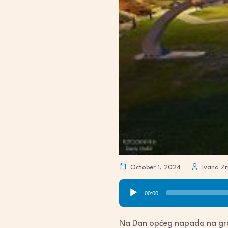
October 1, 2024
Ivana Zri
Audio
00:00
Player
Na Dan općeg napada na gra