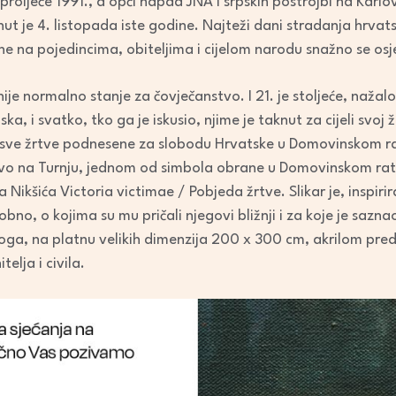
roljeće 1991., a opći napad JNA i srpskih postrojbi na Karlov
ut je 4. listopada iste godine. Najteži dani stradanja hrvatsk
ane na pojedincima, obiteljima i cijelom narodu snažno se osj
nije normalno stanje za čovječanstvo. I 21. je stoljeće, nažal
dska, i svatko, tko ga je iskusio, njime je taknut za cijeli sv
na sve žrtve podnesene za slobodu Hrvatske u Domovinskom 
avo na Turnju, jednom od simbola obrane u Domovinskom ratu,
Nikšića Victoria victimae / Pobjeda žrtve. Slikar je, inspiri
obno, o kojima su mu pričali njegovi bližnji i za koje je sazna
riloga, na platnu velikih dimenzija 200 x 300 cm, akrilom pred
elja i civila.