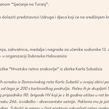
keys
anom “Sjećanje na Turanj”.
to
increase
e dolaziti predstavnici Udruga i djeca koji će na središnjem kr
or
decrease
volume.
nja, zahvalnica, medalja i nagrada za učenike sudionike 13. 
– u organizaciji Dubravka Halovanića
ožbe “Hrvatsko ratno znakovlje” iz zbirke Karla Subašića
ih oznaka iz Domovinskog rata Karlo Subašić u svojoj zbirci po
od čega je 200 s karlovačkog područja. Počeo ih je skupljati
ipadnika 110. brigade HV koji je s 16 godina otišao u rat bra
naku 266. izviđačko – diverzantske satnije. Poklonio mu je jo
na, Subašić je njemu u čast nastavio sakupljati ratno znako