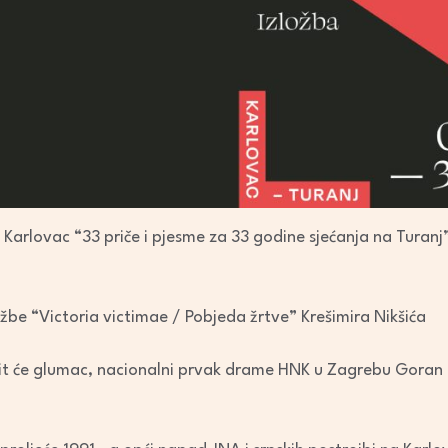
 Karlovac “33 priče i pjesme za 33 godine sjećanja na Turanj
žbe “Victoria victimae / Pobjeda žrtve” Krešimira Nikšića
it će glumac, nacionalni prvak drame HNK u Zagrebu Goran G