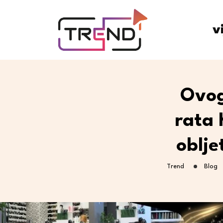
v
Ovog
rata 
oblje
Trend
Blog