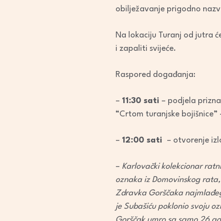
obilježavanje prigodno nazv
Na lokaciju Turanj od jutra ć
i zapaliti svijeće.
Raspored događanja:
–
11:30 sati
– podjela prizna
“Crtom turanjske bojišnice” 
–
12:00 sati
– otvorenje izl
–
Karlovački kolekcionar ratn
oznaka iz Domovinskog rata, 
Zdravka Gorščaka najmlađeg pr
je Subašiću poklonio svoju oz
Gorščak umro sa samo 26 godi