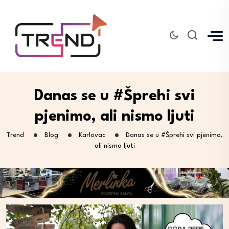
Danas se u #Šprehi svi
pjenimo, ali nismo ljuti
Trend
Blog
Karlovac
Danas se u #Šprehi svi pjenimo,
ali nismo ljuti