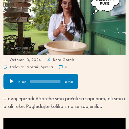
October 10, 2024
Dora Gornik
Karlovac
,
Mozaik
,
Špreha
0
Audio
00:00
00:08
Player
U ovoj epizodi #Šprehe smo pričali sa sapunom, ali smo i
prali ruke. Pogledajte koliko smo se zapjenili…