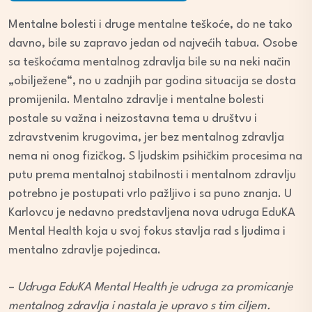
Mentalne bolesti i druge mentalne teškoće, do ne tako
davno, bile su zapravo jedan od najvećih tabua. Osobe
sa teškoćama mentalnog zdravlja bile su na neki način
„obilježene“, no u zadnjih par godina situacija se dosta
promijenila. Mentalno zdravlje i mentalne bolesti
postale su važna i neizostavna tema u društvu i
zdravstvenim krugovima, jer bez mentalnog zdravlja
nema ni onog fizičkog. S ljudskim psihičkim procesima na
putu prema mentalnoj stabilnosti i mentalnom zdravlju
potrebno je postupati vrlo pažljivo i sa puno znanja. U
Karlovcu je nedavno predstavljena nova udruga EduKA
Mental Health koja u svoj fokus stavlja rad s ljudima i
mentalno zdravlje pojedinca.
–
Udruga EduKA Mental Health je udruga za promicanje
mentalnog zdravlja i nastala je upravo s tim ciljem.