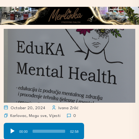
October 20, 2024
Ivana Zrilić
Karlovac
,
Mogu sve
,
Vijesti
0
Audio
00:00
02:58
Player