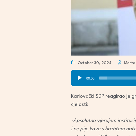
October 30, 2024
Marta 
Audio
00:00
Player
Karlovački SDP reagirao je g
cjelosti:
-Apsolutno vjerujem instituc
i ne pije kave s bratićem nače