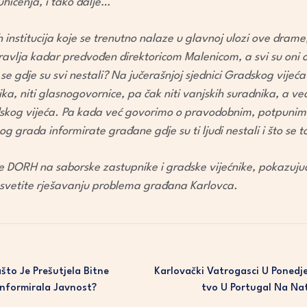
uhićenja, i tako dalje…
volume.
ih institucija koje se trenutno nalaze u glavnoj ulozi ove dra
pravlja kadar predvođen direktoricom Malenicom, a svi su oni
 gdje su svi nestali? Na jučerašnjoj sjednici Gradskog vijeća n
ika, niti glasnogovornice, pa čak niti vanjskih suradnika, a već
kog vijeća. Pa kada već govorimo o pravodobnim, potpunim i
g grada informirate građane gdje su ti ljudi nestali i što se 
te DORH na saborske zastupnike i gradske vijećnike, pokazuju
svetite rješavanju problema građana Karlovca.
što Je Prešutjela Bitne
Karlovački Vatrogasci U Ponedje
informirala Javnost?
Tvo U Portugal Na Na