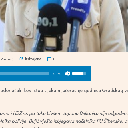
Izdvojeno
Vuković
0
Use
01:30
Up/Down
Arrow
radonačelnikov istup tijekom jučerašnje sjednice Gradskog v
keys
to
increase
ijama i HDZ-u, pa tako bivšem županu Dekaniću nije odgođeno
or
lnika policije, Dujić vješto izbjegava načelnika PU Šibenske, a 
decrease