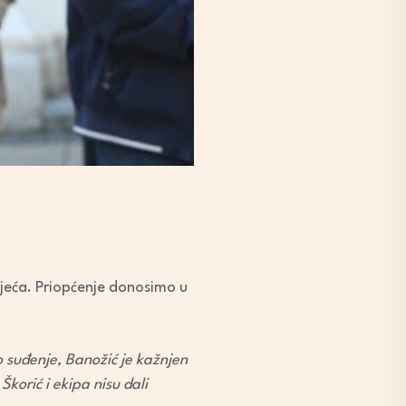
ijeća. Priopćenje donosimo u
 suđenje, Banožić je kažnjen
Škorić i ekipa nisu dali