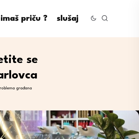
imaš priču ?
slušaj
tite se
arlovca
 problema građana