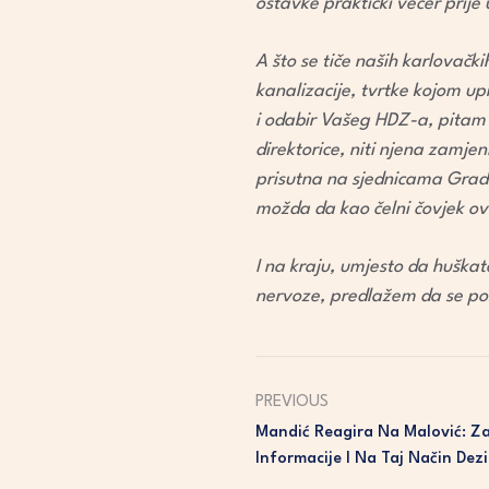
ostavke praktički večer prije 
A što se tiče naših karlovačk
kanalizacije, tvrtke kojom u
i odabir Vašeg HDZ-a, pitam se
direktorice, niti njena zamjen
prisutna na sjednicama Grads
možda da kao čelni čovjek ovo
I na kraju, umjesto da huška
nervoze, predlažem da se po
PREVIOUS
Mandić Reagira Na Malović: Za
Informacije I Na Taj Način Dez