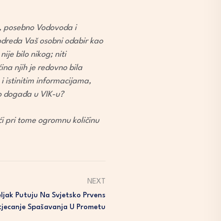
me, posebno Vodovoda i
 odreda Vaš osobni odabir kao
ije bilo nikog; niti
ina njih je redovno bila
 istinitim informacijama,
to događa u VIK-u?
ći pri tome ogromnu količinu
NEXT
ljak Putuju Na Svjetsko Prvens
tjecanje Spašavanja U Prometu