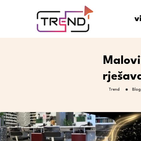
v
Malovi
rješav
Trend
Blog