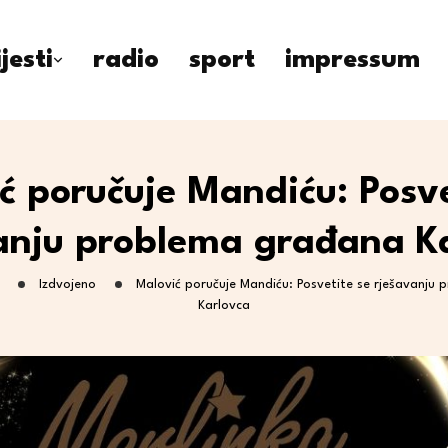
ijesti
radio
sport
impressum
ć poručuje Mandiću: Posve
anju problema građana K
Izdvojeno
Malović poručuje Mandiću: Posvetite se rješavanju
Karlovca